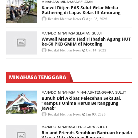
MINAHASA
MINAHASA SELATAN
Kanwil Ditjen PAS Sulut Gelar Media
Gathering di Lapas Kelas III Amurang
Redaksi Identitas News
Agu 03, 2026
MANADO
MINAHASA SELATAN
SULUT
Wawali Manado Hadiri Ibadah Agung HUT
ke-60 PKB GMIM di Motoling
Redaksi Identitas News
Okt 14, 2022
MINAHASA TENGGARA
MANADO
MINAHASA
MINAHASA TENGGARA
SULUT
Bunuh Diri Akibat Pelecehan Seksual,
“Kampus Unima Harus Bertanggung
Jawab”
Redaksi Identitas News
Jan 03, 2026
MANADO
MINAHASA TENGGARA
SULUT
Rio and Friends Serahkan Bantuan kepada
Warga Mitra Korban Bencana