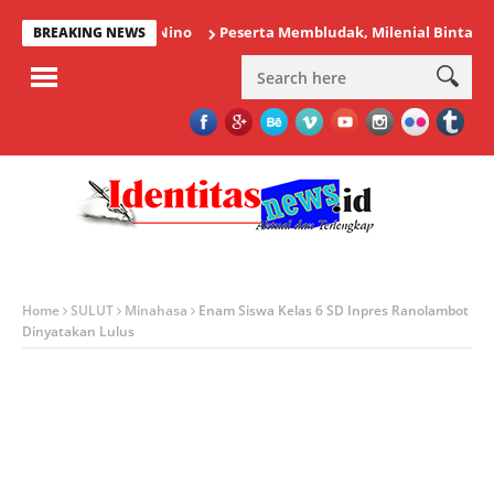
Peserta Membludak, Milenial Bintauna Suks
BREAKING NEWS
Home
SULUT
Minahasa
Enam Siswa Kelas 6 SD Inpres Ranolambot
Dinyatakan Lulus