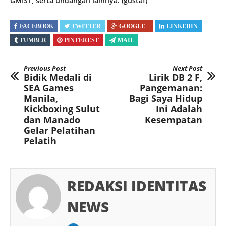
GMIST, serta undangan lainnya. (gustaf)
FACEBOOK
TWITTER
GOOGLE+
LINKEDIN
TUMBLR
PINTEREST
MAIL
Previous Post
Next Post
Bidik Medali di
Lirik DB 2 F,
SEA Games
Pangemanan:
Manila,
Bagi Saya Hidup
Kickboxing Sulut
Ini Adalah
dan Manado
Kesempatan
Gelar Pelatihan
Pelatih
REDAKSI IDENTITAS
NEWS