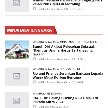
Wawali Manado Hadiri Ibadah Agung HUT
ke-60 PKB GMIM di Motoling
Redaksi Identitas News
Okt 14, 2022
MINAHASA TENGGARA
MANADO
MINAHASA
MINAHASA TENGGARA
SULUT
Bunuh Diri Akibat Pelecehan Seksual,
“Kampus Unima Harus Bertanggung
Jawab”
Redaksi Identitas News
Jan 03, 2026
MANADO
MINAHASA TENGGARA
SULUT
Rio and Friends Serahkan Bantuan kepada
Warga Mitra Korban Bencana
Redaksi Identitas News
Jun 28, 2024
MINAHASA TENGGARA
PAC PDIP Belang Dukung RK-FT Maju di
Pilkada Mitra 2024
Redaksi02
Mei 13, 2024