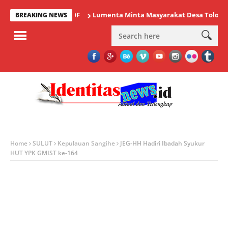
Lumenta Minta Masyarakat Desa Tolok Waspad
BREAKING NEWS
Home
SULUT
Kepulauan Sangihe
JEG-HH Hadiri Ibadah Syukur
HUT YPK GMIST ke-164