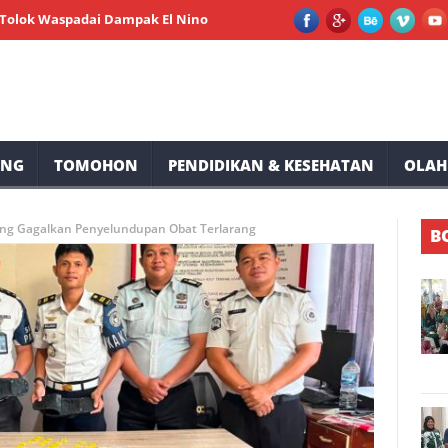
spadai Dampak El Nino
Peserta Membludak, Milenial Bintauna Su
UNG
TOMOHON
PENDIDIKAN & KESEHATAN
OLAH
tung Gagalkan Penyelundupan Obat Terlarang
B