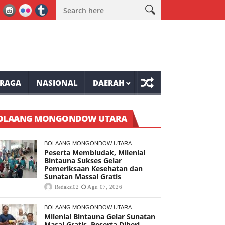
kses Gelar Pemeriksaan Kesehatan dan Sunatan Massal Gratis
Wa
RAGA
NASIONAL
DAERAH
OLAANG MONGONDOW UTARA
BOLAANG MONGONDOW UTARA
Peserta Membludak, Milenial
Bintauna Sukses Gelar
Pemeriksaan Kesehatan dan
Sunatan Massal Gratis
Redaksi02
Agu 07, 2026
BOLAANG MONGONDOW UTARA
Milenial Bintauna Gelar Sunatan
Masal Gratis, Peserta Diberi