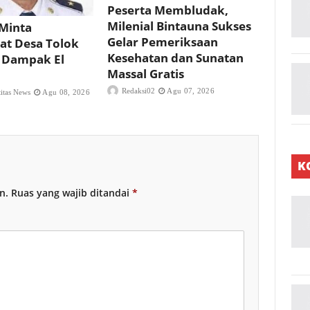
Peserta Membludak,
Milenial Bintauna Sukses
Minta
Gelar Pemeriksaan
at Desa Tolok
Kesehatan dan Sunatan
 Dampak El
Massal Gratis
Redaksi02
Agu 07, 2026
titas News
Agu 08, 2026
K
n.
Ruas yang wajib ditandai
*