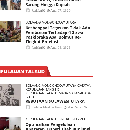
Sarung Hingga Kopiah
Redaksi02
Agu 07, 2026
BOLAANG MONGONDOW UTARA
Kesbangpol Tegaskan Tidak Ada
Pembiaran Terhadap 4 Siswa
Paskibraka Asal Bolmut Ke-
Tingkat Provinsi
Redaksi02
Agu 04, 2026
EPULAUAN TALAUD
BOLAANG MONGONDOW UTARA
CATATAN
KEPULAUAN SANGIHE
KEPULAUAN TALAUD
MANADO
MINAHASA
SULUT
KEBUTAAN SULAWESI UTARA
Redaksi Identitas News
Mar 24, 2026
KEPULAUAN TALAUD
UNCATEGORIZED
Optimalkan Pengelolaan
Anggaran, Bupati Titah Kunjungi