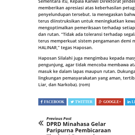
Sementara itu, Kepala Kanwil Direktorat Jende
memberikan apresiasi atas keberhasilan petug
penyelundupan tersebut. Ia menegaskan bahw
terus diinstruksikan untuk meningkatkan ke
mengoptimalkan pemeriksaan terhadap setiap
dan rutan. “Tidak ada toleransi terhadap seg
terus memperkuat sistem pengamanan demi me
HALINAR,” tegas Haposan.
Haposan Silalahi juga mengimbau kepada masy
pengunjung, agar tidak mencoba membawa ata
masuk ke dalam lapas maupun rutan. Dukung
lingkungan pemasyarakatan yang aman, tertib
Liar, dan Narkoba). (rom)
FACEBOOK
TWITTER
GOOGLE+
L
Previous Post
DPRD Minahasa Gelar
Paripurna Pembicaraan