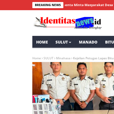
Lumenta Minta Masyarakat Desa Tolok Wa
BREAKING NEWS
HOME
SULUT
MANADO
BIT
Home
SULUT
Minahasa
Kejelian Petugas Lapas Bi