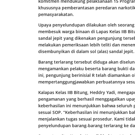
komitmen mendukung pelaksanaan 15 Program 
khususnya pemberantasan peredaran narkotika
pemasyarakatan.
Upaya penyelundupan dilakukan oleh seorang 
membesuk warga binaan di Lapas Kelas IIB Bit
sandal jepit yang dikenakan pengunjung terseb
melakukan pemeriksaan lebih teliti dan menem
disembunyikan di dalam sol (alas) sandal jepit.
Barang terlarang tersebut diduga akan disel
mengamankan pelaku beserta barang bukti da
ini, pengunjung berinisial R telah diamankan
mempertanggungjawabkan perbuatannya sesua
Kalapas Kelas IIB Bitung, Heddry Yadi, mengapr
pengamanan yang berhasil menggagalkan upa
keberhasilan ini menunjukkan bahwa seluruh 
sesuai SOP. “Keberhasilan ini menunjukkan ba
menjalankan tugas sesuai prosedur. Kami tida
penyelundupan barang-barang terlarang ke da