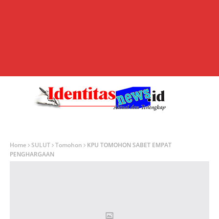
Home
SULUT
Tomohon
KPU TOMOHON SABET EMPAT
PENGHARGAAN