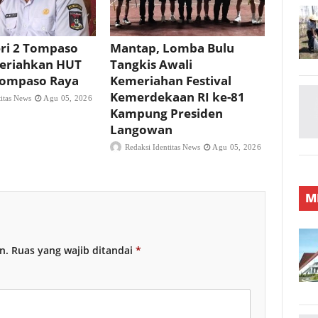
ri 2 Tompaso
Mantap, Lomba Bulu
eriahkan HUT
Tangkis Awali
 Tompaso Raya
Kemeriahan Festival
Kemerdekaan RI ke-81
titas News
Agu 05, 2026
Kampung Presiden
Langowan
Redaksi Identitas News
Agu 05, 2026
M
n.
Ruas yang wajib ditandai
*