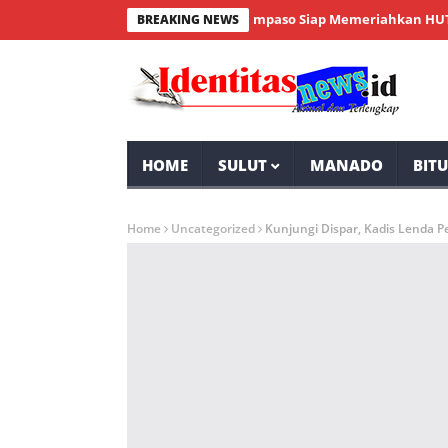
SMP Negeri 2 Tompaso Siap Memeriahkan HUT RI ke-
BREAKING NEWS
HOME
SULUT
MANADO
BIT
Home
Uncategorized
Kunjungi Dispar, Kadis Lenda P