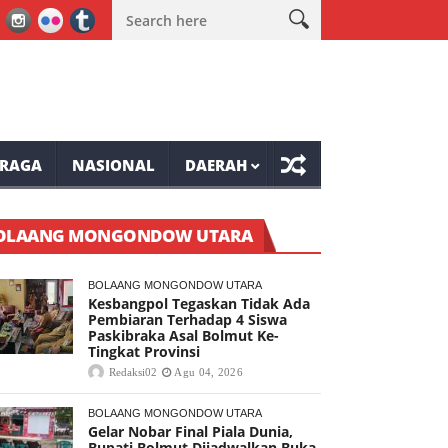
Festival Kemerdekaan RI ke-81 Kampung Presiden Langowan
Wali
RAGA
NASIONAL
DAERAH
OLAANG MONGONDOW UTARA
BOLAANG MONGONDOW UTARA
Kesbangpol Tegaskan Tidak Ada
Pembiaran Terhadap 4 Siswa
Paskibraka Asal Bolmut Ke-
Tingkat Provinsi
Redaksi02
Agu 04, 2026
BOLAANG MONGONDOW UTARA
Gelar Nobar Final Piala Dunia,
Bupati Bolmut Dijadwalkan Buka