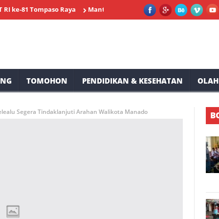
81 Tompaso Raya
Mantap, Lomba Bulu Tangkis Awali Kemeriahan 
UNG
TOMOHON
PENDIDIKAN & KESEHATAN
OLAH
elealu Segera Tindaklanjuti Arahan Walikota Manado
B