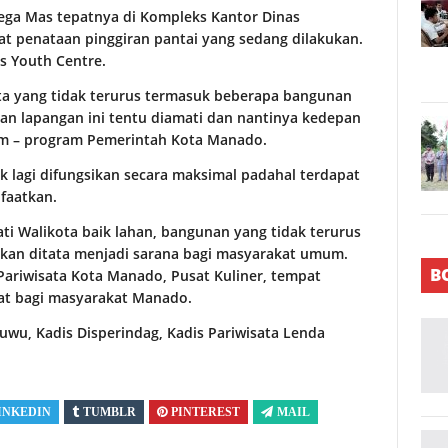
ega Mas tepatnya di Kompleks Kantor Dinas
at penataan pinggiran pantai yang sedang dilakukan.
s Youth Centre.
Kota yang tidak terurus termasuk beberapa bangunan
uan lapangan ini tentu diamati dan nantinya kedepan
m – program Pemerintah Kota Manado.
ak lagi difungsikan secara maksimal padahal terdapat
faatkan.
i Walikota baik lahan, bangunan yang tidak terurus
akan ditata menjadi sarana bagi masyarakat umum.
B
ariwisata Kota Manado, Pusat Kuliner, tempat
aat bagi masyarakat Manado.
uwu, Kadis Disperindag, Kadis Pariwisata Lenda
INKEDIN
TUMBLR
PINTEREST
MAIL