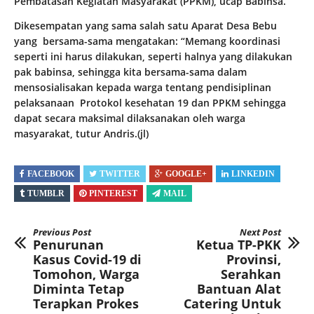
Pembatasan Kegiatan Masyarakat (PPKM), ucap Babinsa.
Dikesempatan yang sama salah satu Aparat Desa Bebu
yang bersama-sama mengatakan: “Memang koordinasi
seperti ini harus dilakukan, seperti halnya yang dilakukan
pak babinsa, sehingga kita bersama-sama dalam
mensosialisakan kepada warga tentang pendisiplinan
pelaksanaan Protokol kesehatan 19 dan PPKM sehingga
dapat secara maksimal dilaksanakan oleh warga
masyarakat, tutur Andris.(jl)
FACEBOOK
TWITTER
GOOGLE+
LINKEDIN
TUMBLR
PINTEREST
MAIL
Previous Post
Next Post
Penurunan
Ketua TP-PKK
Kasus Covid-19 di
Provinsi,
Tomohon, Warga
Serahkan
Diminta Tetap
Bantuan Alat
Terapkan Prokes
Catering Untuk