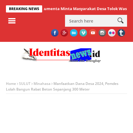
Lumenta Minta Masyarakat Desa Tolok Waspadai Dam
BREAKING NEWS
Home
SULUT
Minahasa
Manfaatkan Dana Desa 2024, Pemdes
Lolah Bangun Rabat Beton Sepanjang 300 Meter