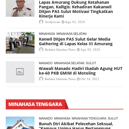
Lapas Amurang Dukung Ketahanan
Pangan, Kalligis: Kehadiran Kakanwil
Ditjen PAS Sulut Motivasi Tingkatkan
Kinerja Kami
Acelprivate
Agu 03, 2026
MINAHASA
MINAHASA SELATAN
Kanwil Ditjen PAS Sulut Gelar Media
Gathering di Lapas Kelas III Amurang
Redaksi Identitas News
Agu 03, 2026
MANADO
MINAHASA SELATAN
SULUT
Wawali Manado Hadiri Ibadah Agung HUT
ke-60 PKB GMIM di Motoling
Redaksi Identitas News
Okt 14, 2022
MINAHASA TENGGARA
MANADO
MINAHASA
MINAHASA TENGGARA
SULUT
Bunuh Diri Akibat Pelecehan Seksual,
“Kampus Unima Harus Bertanggung