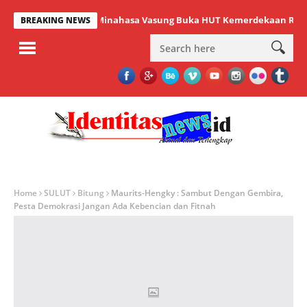
Wabup Minahasa Vasung Buka HUT Kemerdekaan RI ke-81 T
BREAKING NEWS
Home
SULUT
Bitung
Maurits-Hengky : Sambut Dengan Gembira,
Pesta Demokrasi Jangan Ada Kebencian dan Fitnah