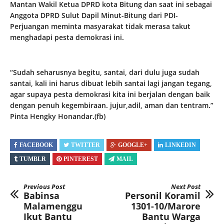
Mantan Wakil Ketua DPRD kota Bitung dan saat ini sebagai
Anggota DPRD Sulut Dapil Minut-Bitung dari PDI-
Perjuangan meminta masyarakat tidak merasa takut
menghadapi pesta demokrasi ini.
“Sudah seharusnya begitu, santai, dari dulu juga sudah
santai, kali ini harus dibuat lebih santai lagi jangan tegang,
agar supaya pesta demokrasi kita ini berjalan dengan baik
dengan penuh kegembiraan. jujur,adil, aman dan tentram.”
Pinta Hengky Honandar.(fb)
FACEBOOK
TWITTER
GOOGLE+
LINKEDIN
TUMBLR
PINTEREST
MAIL
Previous Post
Next Post
Babinsa
Personil Koramil
Malamenggu
1301-10/Marore
Ikut Bantu
Bantu Warga