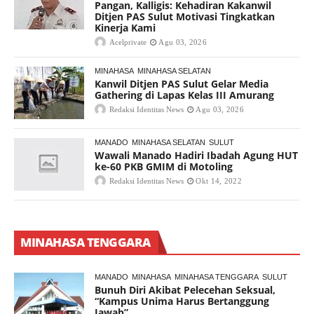
Pangan, Kalligis: Kehadiran Kakanwil
Ditjen PAS Sulut Motivasi Tingkatkan
Kinerja Kami
Acelprivate
Agu 03, 2026
MINAHASA
MINAHASA SELATAN
Kanwil Ditjen PAS Sulut Gelar Media
Gathering di Lapas Kelas III Amurang
Redaksi Identitas News
Agu 03, 2026
MANADO
MINAHASA SELATAN
SULUT
Wawali Manado Hadiri Ibadah Agung HUT
ke-60 PKB GMIM di Motoling
Redaksi Identitas News
Okt 14, 2022
MINAHASA TENGGARA
MANADO
MINAHASA
MINAHASA TENGGARA
SULUT
Bunuh Diri Akibat Pelecehan Seksual,
“Kampus Unima Harus Bertanggung
Jawab”