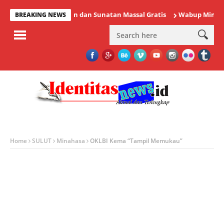
iksaan Kesehatan dan Sunatan Massal Gratis
Wabup Minahasa Va
BREAKING NEWS
Home
SULUT
Minahasa
OKLBI Kema “Tampil Memukau”