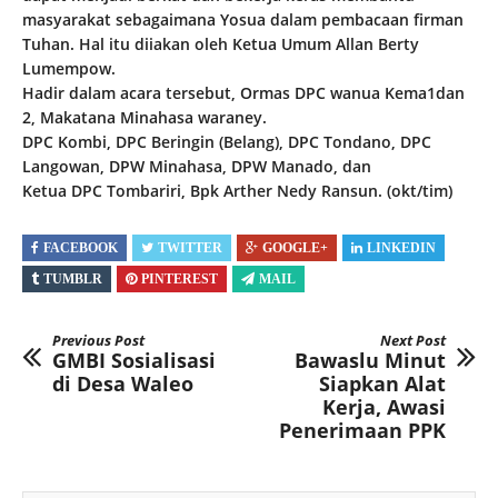
masyarakat sebagaimana Yosua dalam pembacaan firman
Tuhan. Hal itu diiakan oleh Ketua Umum Allan Berty
Lumempow.
Hadir dalam acara tersebut, Ormas DPC wanua Kema1dan
2, Makatana Minahasa waraney.
DPC Kombi, DPC Beringin (Belang), DPC Tondano, DPC
Langowan, DPW Minahasa, DPW Manado, dan
Ketua DPC Tombariri, Bpk Arther Nedy Ransun. (okt/tim)
FACEBOOK
TWITTER
GOOGLE+
LINKEDIN
TUMBLR
PINTEREST
MAIL
Previous Post
Next Post
GMBI Sosialisasi
Bawaslu Minut
di Desa Waleo
Siapkan Alat
Kerja, Awasi
Penerimaan PPK