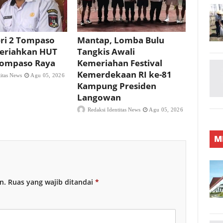
ri 2 Tompaso
Mantap, Lomba Bulu
eriahkan HUT
Tangkis Awali
 Tompaso Raya
Kemeriahan Festival
Kemerdekaan RI ke-81
titas News
Agu 05, 2026
Kampung Presiden
Langowan
Redaksi Identitas News
Agu 05, 2026
M
n.
Ruas yang wajib ditandai
*