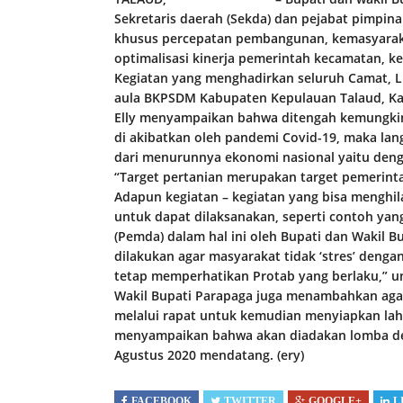
Sekretaris daerah (Sekda) dan pejabat pimpin
khusus percepatan pembangunan, kemasyarak
optimalisasi kinerja pemerintah kecamatan, k
Kegiatan yang menghadirkan seluruh Camat, Lu
aula BKPSDM Kabupaten Kepulauan Talaud, Kam
Elly menyampaikan bahwa ditengah kemungki
di akibatkan oleh pandemi Covid-19, maka lan
dari menurunnya ekonomi nasional yaitu deng
“Target pertanian merupakan target pemerintah
Adapun kegiatan – kegiatan yang bisa menghila
untuk dapat dilaksanakan, seperti contoh ya
(Pemda) dalam hal ini oleh Bupati dan Wakil Bu
dilakukan agar masyarakat tidak ‘stres’ denga
tetap memperhatikan Protab yang berlaku,” u
Wakil Bupati Parapaga juga menambahkan aga
melalui rapat untuk kemudian menyiapkan la
menyampaikan bahwa akan diadakan lomba de
Agustus 2020 mendatang. (ery)
FACEBOOK
TWITTER
GOOGLE+
L