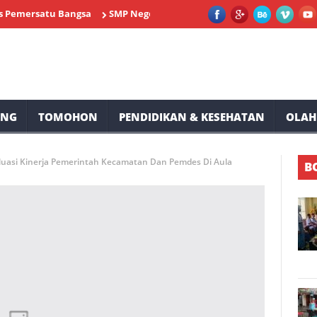
satu Bangsa
SMP Negeri 2 Tompaso Siap Memeriahkan HUT RI ke-
UNG
TOMOHON
PENDIDIKAN & KESEHATAN
OLAH
luasi Kinerja Pemerintah Kecamatan Dan Pemdes Di Aula
B