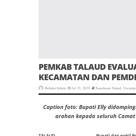
PEMKAB TALAUD EVALUA
KECAMATAN DAN PEMDE
Redaksi Admin
Jul 23, 2020
Kepulauan Talaud
,
Uncatego
Caption foto: Bupati Elly didampin
arahan kepada seluruh Camat 
TALAUD,
identitasnews.id
– Bupati dan wakil B