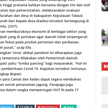
an tinggi pratama bahkan bersama dengan tim dan staf
atan dan pemerintahan, melaksanakan evaluasi
elurahan dan desa di Kabupaten Kepulauan Talaud.
rah dan Kepala desa (Kades) tersebut berlangsung di
is, (23/7).
nan memburuknya ekonomi di berbagai sektor yang
gkah yang di perlukan agar daerah tidak terpengaruh
an fokus pada produk pertanian dan perikanan.
 pusat,” ucap Elly.
ngkan ‘stres’ akibat pandemi ini diharapkan juga
ng sementara dilakukan oleh Pemerintah daerah
pati yaitu “lomba pancing” bagi masyarakat. “Hal ini
B
n pemberitaan Covid-19. Kegiatan tersebut tentunya
ngkap Bupati.
r para Camat dan Kades dapat segera membahas
han untuk penanaman jagung. Parapaga juga
sa dalam rangka memperingati HUT RI pada 17
INKEDIN
TUMBLR
PINTEREST
MAIL