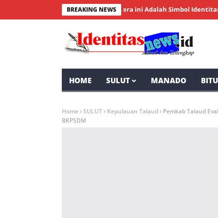
n RI, Wakil Wali Kota: Bendera ini Adalah Simbol Identitas Pemer
BREAKING NEWS
HOME
SULUT
MANADO
BIT
Home
SULUT
Kepulauan Talaud
Pemkab Talaud Eva
BKPSDM