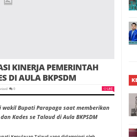
SI KINERJA PEMERINTAH
S DI AULA BKPSDM
K
LIKE
rized
0
gi wakil Bupati Parapaga saat memberikan
dan Kades se Talaud di Aula BKPSDM
upati Kepulauan Talaud yang didampingi oleh