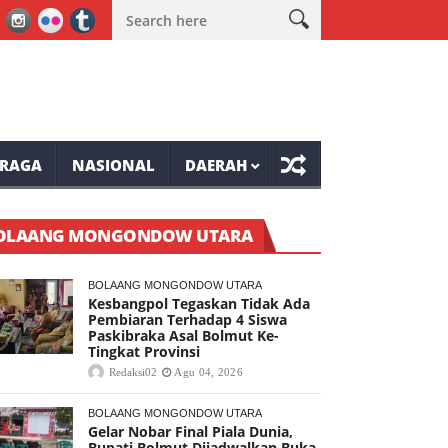
81 Tompaso Raya
Mantap, Lomba Bulu Tangkis Awali Kemeriahan 
RAGA
NASIONAL
DAERAH
OLAANG MONGONDOW UTARA
BOLAANG MONGONDOW UTARA
Kesbangpol Tegaskan Tidak Ada
Pembiaran Terhadap 4 Siswa
Paskibraka Asal Bolmut Ke-
Tingkat Provinsi
Redaksi02
Agu 04, 2026
BOLAANG MONGONDOW UTARA
Gelar Nobar Final Piala Dunia,
Bupati Bolmut Dijadwalkan Buka