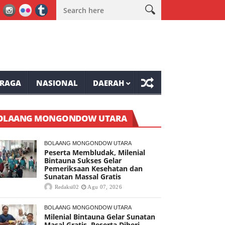
hasa Stvri Tenda Minta Masyarakat Antisipasi Dampak El Nino
SD 
RAGA
NASIONAL
DAERAH
OLAANG MONGONDOW UTARA
BOLAANG MONGONDOW UTARA
Peserta Membludak, Milenial
Bintauna Sukses Gelar
Pemeriksaan Kesehatan dan
Sunatan Massal Gratis
Redaksi02
Agu 07, 2026
BOLAANG MONGONDOW UTARA
Milenial Bintauna Gelar Sunatan
Masal Gratis, Peserta Diberi