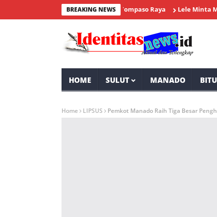
a HUT Kemerdekaan RI ke-81 Tompaso Raya
Lele Minta Masyara
BREAKING NEWS
HOME
SULUT
MANADO
BIT
Home
LIPSUS
Pemkot Manado Raih Tiga Besar Pengh