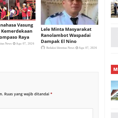
nahasa Vasung
Lele Minta Masyarakat
 Kemerdekaan
Ranolambot Waspadai
 Tompaso Raya
Dampak El Nino
titas News
Agu 07, 2026
Redaksi Identitas News
Agu 07, 2026
M
n.
Ruas yang wajib ditandai
*