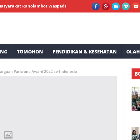
kat Ranolambot Waspadai Dampak El Nino
Legislator DPRD Miana
UNG
TOMOHON
PENDIDIKAN & KESEHATAN
OLAH
argaan Paritrana Award 2022 se-Indonesia
B