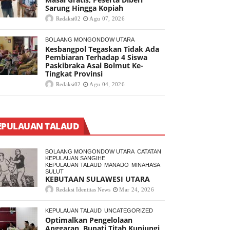
Sarung Hingga Kopiah
Redaksi02
Agu 07, 2026
BOLAANG MONGONDOW UTARA
Kesbangpol Tegaskan Tidak Ada
Pembiaran Terhadap 4 Siswa
Paskibraka Asal Bolmut Ke-
Tingkat Provinsi
Redaksi02
Agu 04, 2026
EPULAUAN TALAUD
BOLAANG MONGONDOW UTARA
CATATAN
KEPULAUAN SANGIHE
KEPULAUAN TALAUD
MANADO
MINAHASA
SULUT
KEBUTAAN SULAWESI UTARA
Redaksi Identitas News
Mar 24, 2026
KEPULAUAN TALAUD
UNCATEGORIZED
Optimalkan Pengelolaan
Anggaran, Bupati Titah Kunjungi