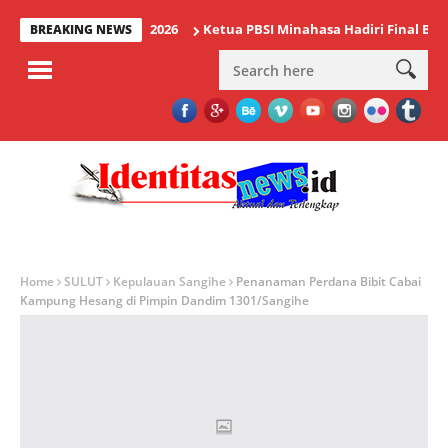
da IAKN Manado 2026
Ketua PBSI Minahasa Hadiri Final Bulu Tan
BREAKING NEWS
Home
SULUT
Kepulauan Sangihe
Penanaman Perdana Bibit Cabai
Kampung Hesang di Pimpin Dandim 1301/Sangihe