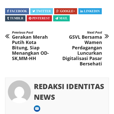
FACEBOOK
TWITTER
GOOGLE+
LINKEDIN
TUMBLR
PINTEREST
MAIL
Previous Post
Next Post
Gerakan Merah
GSVL Bersama
Putih Kota
Wamen
Bitung, Siap
Perdagangan
Menangkan OD-
Luncurkan
SK,MM-HH
Digitalisasi Pasar
Bersehati
REDAKSI IDENTITAS
NEWS