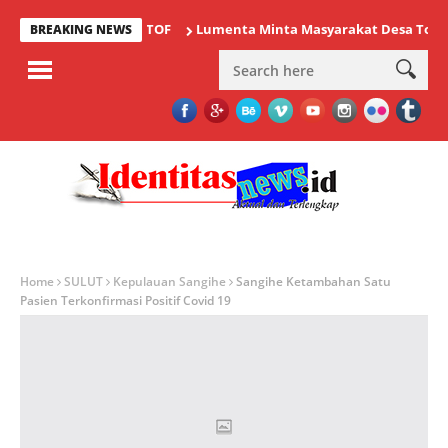
Lumenta Minta Masyarakat Desa Tolok Wasp
BREAKING NEWS
Home
SULUT
Kepulauan Sangihe
Sangihe Ketambahan Satu
Pasien Terkonfirmasi Positif Covid 19