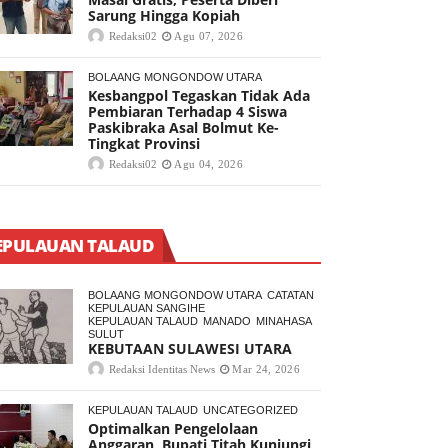
Sarung Hingga Kopiah
Redaksi02
Agu 07, 2026
BOLAANG MONGONDOW UTARA
Kesbangpol Tegaskan Tidak Ada
Pembiaran Terhadap 4 Siswa
Paskibraka Asal Bolmut Ke-
Tingkat Provinsi
Redaksi02
Agu 04, 2026
EPULAUAN TALAUD
BOLAANG MONGONDOW UTARA
CATATAN
KEPULAUAN SANGIHE
KEPULAUAN TALAUD
MANADO
MINAHASA
SULUT
KEBUTAAN SULAWESI UTARA
Redaksi Identitas News
Mar 24, 2026
KEPULAUAN TALAUD
UNCATEGORIZED
Optimalkan Pengelolaan
Anggaran, Bupati Titah Kunjungi