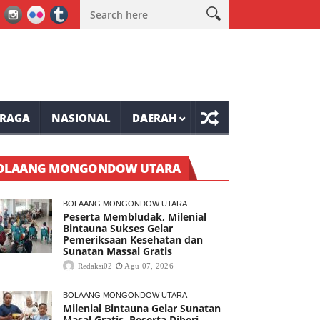
ai Dampak El Nino
Legislator DPRD Mianahasa Stvri Tenda Minta
RAGA
NASIONAL
DAERAH
OLAANG MONGONDOW UTARA
BOLAANG MONGONDOW UTARA
Peserta Membludak, Milenial
Bintauna Sukses Gelar
Pemeriksaan Kesehatan dan
Sunatan Massal Gratis
Redaksi02
Agu 07, 2026
BOLAANG MONGONDOW UTARA
Milenial Bintauna Gelar Sunatan
Masal Gratis, Peserta Diberi