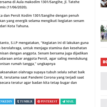
rsama di Aula makodim 1301/Sangihe, Jl. Tatehe
is (11/06/2020).
ota dan Persit Kodim 1301/Sangihe dengan penuh
akan yang energik selama mengikuti kegiatan senam
dari Kota Tahuna.
anto, S.I.P mengatakan, “Kegiatan ini di lakukan guna
 berolahraga, untuk menjaga stamina dan kesehatan
nisan dengan anggota. Senam bersama juga dijadikan
udaraan antar anggota Persit, agar saling mendukung
B
onisan rumah tangga,” ungkapnya
laksanakan olahraga supaya tubuh selalu sehat baik
it, terutama saat Pandemi Corona yang terjadi saat
secara teratur agar badan kita tetap bugar dan
INKEDIN
TUMBLR
PINTEREST
MAIL