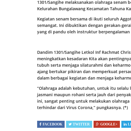
1301/Sangihe melaksanakan olahraga senam be
Kelurahan Bungalawang Kecamatan Tahuna Kam
Kegiatan senam bersama di ikuti seluruh Agg
semangat. Ini dibuktikan dengan gerakan-ger
yang di pandu oleh instruktur berpengalaman 
Dandim 1301/Sangihe Letkol Inf Rachmat Christ
meningkatkan kesadaran Kita akan pentingnya
tubuh serta menjaga silaturahmi dan keharmo
ajang bertukar pikiran dan memperkuat persa
dalam berbagai kegiatan dan menjaga keharm
“Olahraga adalah kebutuhan, untuk itu selalu 
jasmani maupun rohani serta jauh dari penyak
ini, sangat penting untuk melakukan olahraga 
terhindar dari Virus Corona,” pungkasnya. (*)
FACEBOOK
TWITTER
GOOGLE+
L