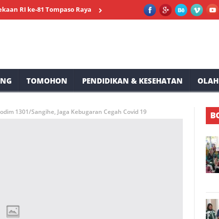
 ke-81 Tompaso Raya
Lele Minta Masyarakat Ranolambot Waspad
UNG
TOMOHON
PENDIDIKAN & KESEHATAN
OLAH
dim 1301/Sangihe, Jaga Kebugaran Cegah Covid 19
B