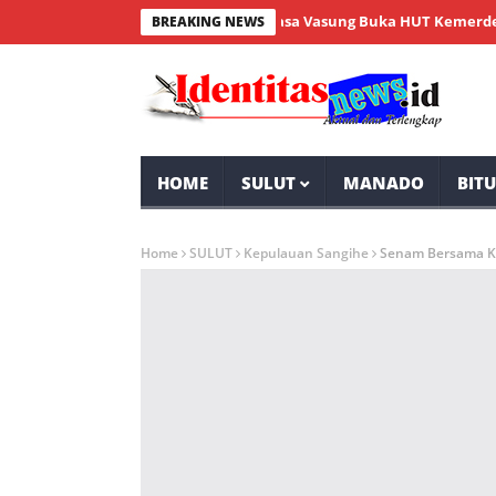
Wabup Minahasa Vasung Buka HUT Kemerdekaan RI
BREAKING NEWS
HOME
SULUT
MANADO
BIT
Home
SULUT
Kepulauan Sangihe
Senam Bersama Ko