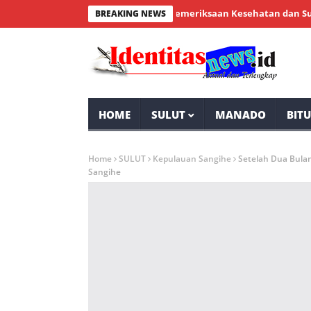
enial Bintauna Sukses Gelar Pemeriksaan Kesehatan dan Sunatan M
BREAKING NEWS
HOME
SULUT
MANADO
BIT
Home
SULUT
Kepulauan Sangihe
Setelah Dua Bulan
Sangihe