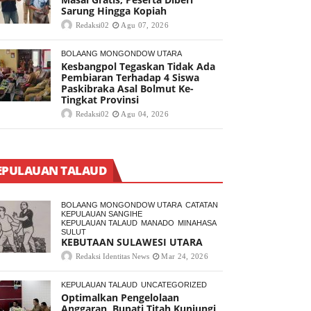
Sarung Hingga Kopiah
Redaksi02
Agu 07, 2026
BOLAANG MONGONDOW UTARA
Kesbangpol Tegaskan Tidak Ada
Pembiaran Terhadap 4 Siswa
Paskibraka Asal Bolmut Ke-
Tingkat Provinsi
Redaksi02
Agu 04, 2026
EPULAUAN TALAUD
BOLAANG MONGONDOW UTARA
CATATAN
KEPULAUAN SANGIHE
KEPULAUAN TALAUD
MANADO
MINAHASA
SULUT
KEBUTAAN SULAWESI UTARA
Redaksi Identitas News
Mar 24, 2026
KEPULAUAN TALAUD
UNCATEGORIZED
Optimalkan Pengelolaan
Anggaran, Bupati Titah Kunjungi