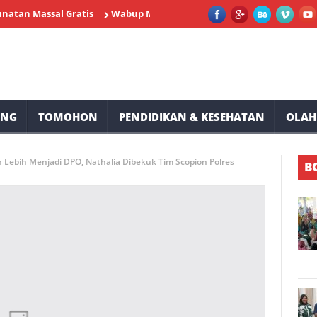
assal Gratis
Wabup Minahasa Vasung Buka HUT Kemerdekaan RI 
UNG
TOMOHON
PENDIDIKAN & KESEHATAN
OLAH
 Lebih Menjadi DPO, Nathalia Dibekuk Tim Scopion Polres
B