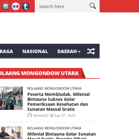
ke-81 Tompaso Raya
Lele Minta Masyarakat Ranolambot Waspada
RAGA
NASIONAL
DAERAH
OLAANG MONGONDOW UTARA
BOLAANG MONGONDOW UTARA
Peserta Membludak, Milenial
Bintauna Sukses Gelar
Pemeriksaan Kesehatan dan
Sunatan Massal Gratis
Redaksi02
Agu 07, 2026
BOLAANG MONGONDOW UTARA
Milenial Bintauna Gelar Sunatan
Masal Gratis, Peserta Diberi