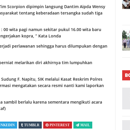
Tim Scorpion dipimpin langsung Dantim Aipda Wensy
syarakat tentang keberadaan tersangka sudah tiga
 00 wita pagi namun sekitar pukul 16.00 wita baru
ngerjakan kopra, ” Kata Londa
terjadi perlawanan sehingga harus dilumpukan dengan
rniat melarikan diri akhirnya tim lumpuhkan
B
Sudung F. Napitu, SIK melalui Kasat Reskrim Polres
irmasi mengatakan secara resmi nanti kami laporkan
ya sambil berlalu karena sementara mengikuti acara
af)
INKEDIN
TUMBLR
PINTEREST
MAIL