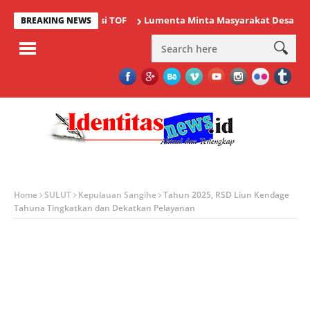
i Ajang Bergengsi TOF
Lumenta Minta Masyarakat Desa Tolok Wa
BREAKING NEWS
Home
SULUT
Kepulauan Sangihe
Tahun 2025, RSD Liun Kendage
Tahuna Tingkatkan dan Dekatkan Pelayanan