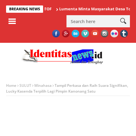
Lumenta Minta Masyarakat Desa Tolok Waspa
BREAKING NEWS
Home
SULUT
Minahasa
Tampil Perkasa dan Raih Suara Signifikan,
Lucky Kasenda Terpilih Lagi Pimpin Kanonang Satu