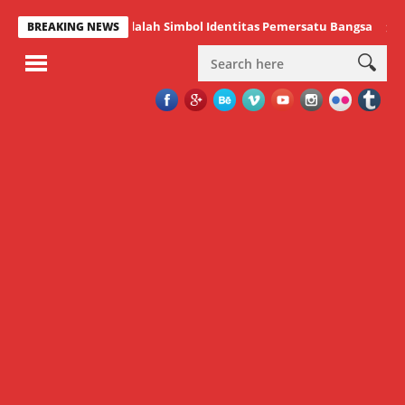
 Bendera ini Adalah Simbol Identitas Pemersatu Bangsa
SMP Neg
BREAKING NEWS