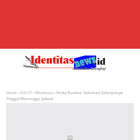
Home
SULUT
Minahasa
Vecky Rombot: Vaksinasi Selanjutnya
Tinggal Menunggu Jadwal