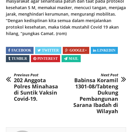
masyarakat agar senantiasa patuh dan taat pada protokol
kesehatan 5 M, memakai masker, mencuci tangan, menjaga
jarak, menghindari kerumunan, mengurangi mobilitas.
“Dengan kedisplinan kita semua dalam menjalankan
protokol kesehatan, maka tidak mustahil Covid 19 akan
hilang, “pungkas Camat. (rom)
FACEBOOK
TWITTER
GOOGLE+
LINKEDIN
TUMBLR
PINTEREST
MAIL
Previous Post
Next Post
202 Anggota
Babinsa Koramil
Polres Minahasa
1301-08/Tabteng
di Suntik Vaksin
Dukung
Covid-19.
Pembangunan
Sarana Ibadah di
Wilayah