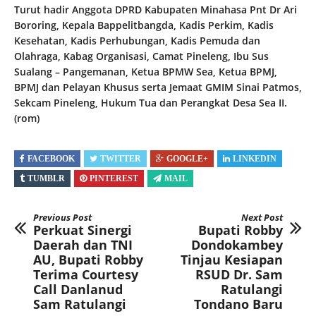
Turut hadir Anggota DPRD Kabupaten Minahasa Pnt Dr Ari
Bororing, Kepala Bappelitbangda, Kadis Perkim, Kadis
Kesehatan, Kadis Perhubungan, Kadis Pemuda dan
Olahraga, Kabag Organisasi, Camat Pineleng, Ibu Sus
Sualang – Pangemanan, Ketua BPMW Sea, Ketua BPMJ,
BPMJ dan Pelayan Khusus serta Jemaat GMIM Sinai Patmos,
Sekcam Pineleng, Hukum Tua dan Perangkat Desa Sea II.
(rom)
FACEBOOK
TWITTER
GOOGLE+
LINKEDIN
TUMBLR
PINTEREST
MAIL
Previous Post
Next Post
Perkuat Sinergi
Bupati Robby
Daerah dan TNI
Dondokambey
AU, Bupati Robby
Tinjau Kesiapan
Terima Courtesy
RSUD Dr. Sam
Call Danlanud
Ratulangi
Sam Ratulangi
Tondano Baru