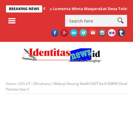
Lumenta Minta Masyarakat Desa Tolok Waspada
BREAKING NEWS
Home
SULUT
Minahasa
Wabup Vasung Hadiri HUT ke-6 GMIM Sinai
Patmos Sea II