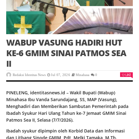
WABUP VASUNG HADIRI HUT
KE-6 GMIM SINAI PATMOS SEA
II
LIKE
Redaksi Identitas News
Jul 07, 2026
Minahasa
0
PINELENG, identitasnews.id – Wakil Bupati (Wabup)
Minahasa Ibu Vanda Sarundajang, SS, MAP (Vasung),
Menghadiri dan Memberikan Sambutan Pemerintah pada
Ibadah Syukur Hari Ulang Tahun ke-7 Jemaat GMIM Sinai
Patmos Sea II, Selasa (7/7/2026).
Ibadah syukur dipimpin oleh Korbid Data dan Informasi
dan Litbang Sinode GMIM, Pdt, Melki Tamaka, M.Th.