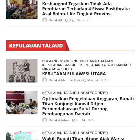
Kesbangpol Tegaskan Tidak Ada
Pembiaran Terhadap 4 Siswa Paskibraka
Asal Bolmut Ke-Tingkat Provinsi
Redaksi02
Agu 04, 2026
KEPULAUAN TALAUD
BOLAANG MONGONDOW UTARA
CATATAN
KEPULAUAN SANGIHE
KEPULAUAN TALAUD
MANADO
MINAHASA
SULUT
KEBUTAAN SULAWESI UTARA
Redaksi Identitas News
Mar 24, 2026
KEPULAUAN TALAUD
UNCATEGORIZED
Optimalkan Pengelolaan Anggaran, Bupati
Titah Kunjungi Kanwil Ditjen
Perbendaharaan Sulut Dorong
Pembangunan Daerah
Redaksi Admin
Jul 14, 2025
KEPULAUAN TALAUD
UNCATEGORIZED
Wakili Bupati Titah, Atang Ajak Warga