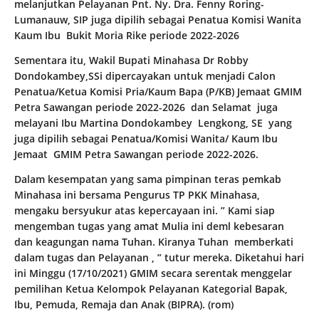
melanjutkan Pelayanan Pnt. Ny. Dra. Fenny Roring-
Lumanauw, SIP juga dipilih sebagai Penatua Komisi Wanita
Kaum Ibu Bukit Moria Rike periode 2022-2026
Sementara itu, Wakil Bupati Minahasa Dr Robby
Dondokambey,SSi dipercayakan untuk menjadi Calon
Penatua/Ketua Komisi Pria/Kaum Bapa (P/KB) Jemaat GMIM
Petra Sawangan periode 2022-2026 dan Selamat juga
melayani Ibu Martina Dondokambey Lengkong, SE yang
juga dipilih sebagai Penatua/Komisi Wanita/ Kaum Ibu
Jemaat GMIM Petra Sawangan periode 2022-2026.
Dalam kesempatan yang sama pimpinan teras pemkab
Minahasa ini bersama Pengurus TP PKK Minahasa,
mengaku bersyukur atas kepercayaan ini. ” Kami siap
mengemban tugas yang amat Mulia ini deml kebesaran
dan keagungan nama Tuhan. Kiranya Tuhan memberkati
dalam tugas dan Pelayanan , ” tutur mereka. Diketahui hari
ini Minggu (17/10/2021) GMIM secara serentak menggelar
pemilihan Ketua Kelompok Pelayanan Kategorial Bapak,
Ibu, Pemuda, Remaja dan Anak (BIPRA). (rom)