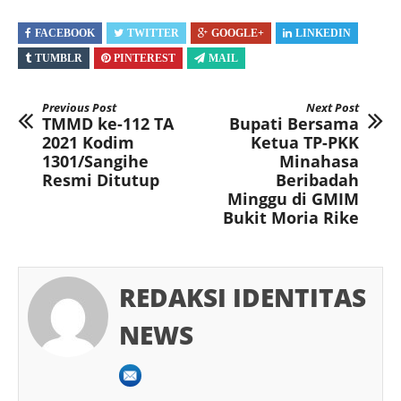
FACEBOOK
TWITTER
GOOGLE+
LINKEDIN
TUMBLR
PINTEREST
MAIL
Previous Post
Next Post
TMMD ke-112 TA
Bupati Bersama
2021 Kodim
Ketua TP-PKK
1301/Sangihe
Minahasa
Resmi Ditutup
Beribadah
Minggu di GMIM
Bukit Moria Rike
REDAKSI IDENTITAS
NEWS