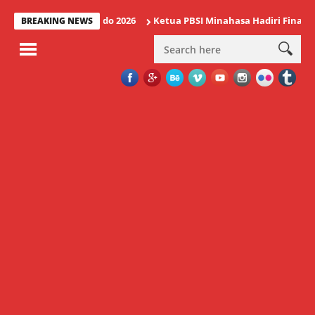
suda IAKN Manado 2026
Ketua PBSI Minahasa Hadiri Final Bulu T
BREAKING NEWS