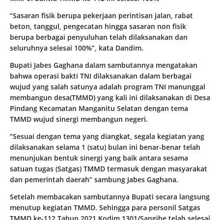
“Sasaran fisik berupa pekerjaan perintisan jalan, rabat
beton, tanggul, pengecatan hingga sasaran non fisik
berupa berbagai penyuluhan telah dilaksanakan dan
seluruhnya selesai 100%”, kata Dandim.
Bupati Jabes Gaghana dalam sambutannya mengatakan
bahwa operasi bakti TNI dilaksanakan dalam berbagai
wujud yang salah satunya adalah program TNI manunggal
membangun desa(TMMD) yang kali ini dilaksanakan di Desa
Pindang Kecamatan Manganitu Selatan dengan tema
TMMD wujud sinergi membangun negeri.
“Sesuai dengan tema yang diangkat, segala kegiatan yang
dilaksanakan selama 1 (satu) bulan ini benar-benar telah
menunjukan bentuk sinergi yang baik antara sesama
satuan tugas (Satgas) TMMD termasuk dengan masyarakat
dan pemerintah daerah” sambung Jabes Gaghana.
Setelah membacakan sambutannya Bupati secara langsung
menutup kegiatan TMMD. Sehingga para personil Satgas
TMMD ke-112 Tahun 2021 Kodim 1301/Sangihe telah selesai