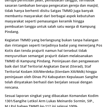
berupa perintisan jalan, pembuatan tanggul, termasuk
sasaran tambahan berupa pengecatan gereja dan masjid,
tidak hanya berhenti disitu Satgas TMMD juga banyak
membantu masyarakat dari berbagai aspek kebutuhan
masyarakat seperti pemasangan keramik hingga
pembuatan tangga untuk salah satu warga di Kampung
Pindang.
Kegiatan TMMD yang berlangsung bukan tanpa halangan
dan rintangan seperti terjadinya badai yang menerjang Pos
Kotis dan tenda prajurit namun hal tersebut tidak
menyurutkan semangat prajurit dalam melaksanakan
TMMD di Kampung Pindang. Peninjauan dan pengawasan
baik dari Staf Teritorial Angkatan Darat (Sterad), Staf
Teritorial Kodam XIII/Merdeka (Sterdam XIII/Mdk) hingga
peninjauan oleh Dinas PU Kabupaten Kepulauan Sangihe
telah dinyatakan berhasil dan berjalan sesuai dengan
rencana.
Sesuai laporan singkat yang dibacakan Komandan Kodim
1301/Sangihe Letkol Arm Lukas Meinardo Sormin, SIP.,
M.I.Pol bahwa TMMD ke-112 ini selesai 100%