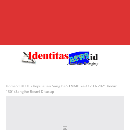
Home
SULUT
Kepulauan Sangihe
TMMD ke-112 TA 2021 Kodim
1301/Sangihe Resmi Ditutup