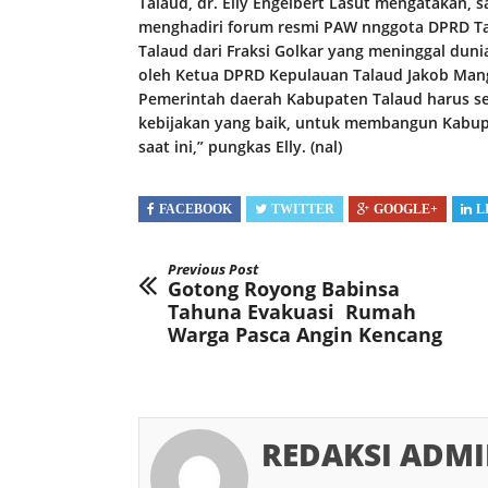
Talaud, dr. Elly Engelbert Lasut mengatakan, 
menghadiri forum resmi PAW nnggota DPRD Tal
Talaud dari Fraksi Golkar yang meninggal duni
oleh Ketua DPRD Kepulauan Talaud Jakob Mang
Pemerintah daerah Kabupaten Talaud harus se
kebijakan yang baik, untuk membangun Kabupa
saat ini,” pungkas Elly. (nal)
FACEBOOK
TWITTER
GOOGLE+
L
Previous Post
Gotong Royong Babinsa
Tahuna Evakuasi Rumah
Warga Pasca Angin Kencang
REDAKSI ADM