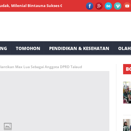
lenial Bintauna Sukses Gelar Pemeriksaan Kesehatan dan Sunatan M
UNG
TOMOHON
PENDIDIKAN & KESEHATAN
OLAH
 Pelantikan Max Lua Sebagai Anggota DPRD Talaud
B