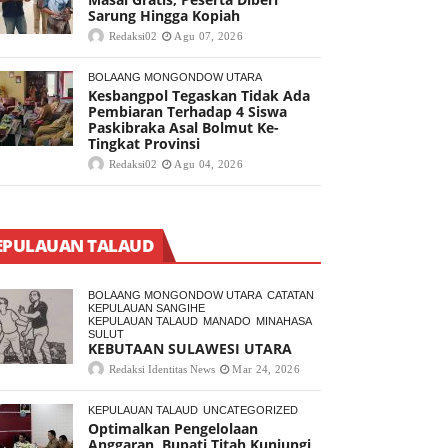
Sarung Hingga Kopiah
Redaksi02
Agu 07, 2026
BOLAANG MONGONDOW UTARA
Kesbangpol Tegaskan Tidak Ada
Pembiaran Terhadap 4 Siswa
Paskibraka Asal Bolmut Ke-
Tingkat Provinsi
Redaksi02
Agu 04, 2026
EPULAUAN TALAUD
BOLAANG MONGONDOW UTARA
CATATAN
KEPULAUAN SANGIHE
KEPULAUAN TALAUD
MANADO
MINAHASA
SULUT
KEBUTAAN SULAWESI UTARA
Redaksi Identitas News
Mar 24, 2026
KEPULAUAN TALAUD
UNCATEGORIZED
Optimalkan Pengelolaan
Anggaran, Bupati Titah Kunjungi