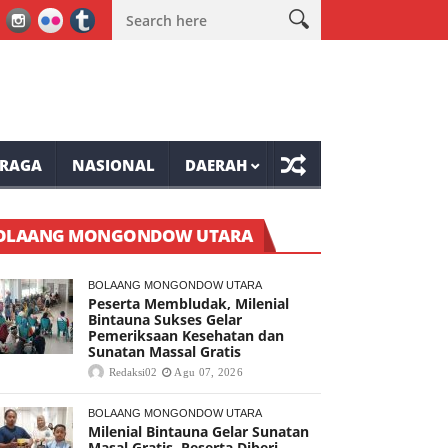
assal Gratis
Wabup Minahasa Vasung Buka HUT Kemerdekaan RI 
RAGA
NASIONAL
DAERAH
OLAANG MONGONDOW UTARA
BOLAANG MONGONDOW UTARA
Peserta Membludak, Milenial
Bintauna Sukses Gelar
Pemeriksaan Kesehatan dan
Sunatan Massal Gratis
Redaksi02
Agu 07, 2026
BOLAANG MONGONDOW UTARA
Milenial Bintauna Gelar Sunatan
Masal Gratis, Peserta Diberi