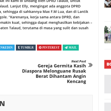
saat ini kami di undang oleh DPRD Talaud, untuk
aud. Lanjut Elly, mengingat ada anggota DPRD
a, sehingga di sahkannya Max F.M Lua, dan di Lantik
ole. “Karenanya, kerja sama antara DPRD, dan
makin kuat, sehingga dapat menghasilkan kebijakan –
ten Talaud, terutama di masa yang sulit dan susah
INKEDIN
TUMBLR
PINTEREST
MAIL
Next Post
B
Gereja Germita Kasih
Diaspora Melonguane Rusak
Berat Dihantam Angin
Kencang
IN