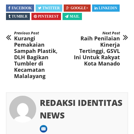
FACEBOOK
TWITTER
GOOGLE+
LINKEDIN
TUMBLR
PINTEREST
MAIL
Previous Post
Next Post
Kurangi
Raih Penilaian
Pemakaian
Kinerja
Sampah Plastik,
Tertinggi, GSVL
DLH Bagikan
Ini Untuk Rakyat
Tumbler di
Kota Manado
Kecamatan
Malalayang
REDAKSI IDENTITAS
NEWS