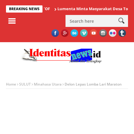
Lumenta Minta Masyarakat Desa Tolok Waspa
BREAKING NEWS
Home
SULUT
Minahasa Utara
Delon Lepas Lomba Lari Maraton