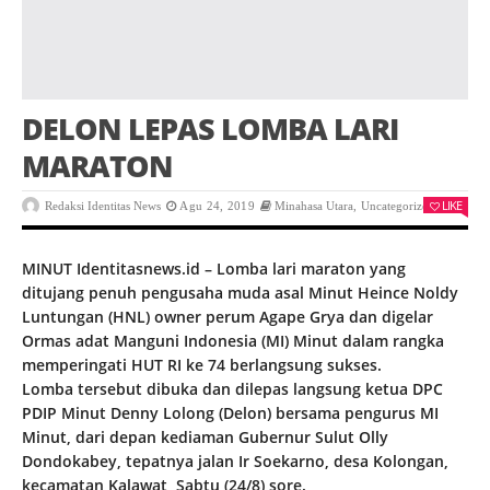
DELON LEPAS LOMBA LARI
MARATON
LIKE
Redaksi Identitas News
Agu 24, 2019
Minahasa Utara
,
Uncategorized
0
MINUT Identitasnews.id – Lomba lari maraton yang
ditujang penuh pengusaha muda asal Minut Heince Noldy
Luntungan (HNL) owner perum Agape Grya dan digelar
Ormas adat Manguni Indonesia (MI) Minut dalam rangka
memperingati HUT RI ke 74 berlangsung sukses.
Lomba tersebut dibuka dan dilepas langsung ketua DPC
PDIP Minut Denny Lolong (Delon) bersama pengurus MI
Minut, dari depan kediaman Gubernur Sulut Olly
Dondokabey, tepatnya jalan Ir Soekarno, desa Kolongan,
kecamatan Kalawat, Sabtu (24/8) sore.