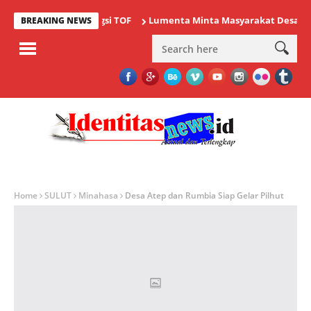
uti Ajang Bergengsi TOF
Lumenta Minta Masyarakat Desa Tolok W
BREAKING NEWS
Home
SULUT
Minahasa
Desa Atep dan Rumbia Siap Gelar Pilhut