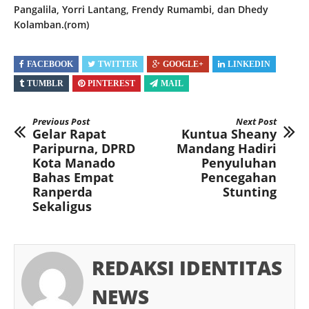
Pangalila, Yorri Lantang, Frendy Rumambi, dan Dhedy
Kolamban.(rom)
FACEBOOK
TWITTER
GOOGLE+
LINKEDIN
TUMBLR
PINTEREST
MAIL
Previous Post
Next Post
Gelar Rapat
Kuntua Sheany
Paripurna, DPRD
Mandang Hadiri
Kota Manado
Penyuluhan
Bahas Empat
Pencegahan
Ranperda
Stunting
Sekaligus
REDAKSI IDENTITAS
NEWS