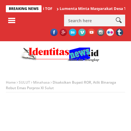
i Ajang Bergengsi TOF
Lumenta Minta Masyarakat Desa Tolok Was
BREAKING NEWS
Home
SULUT
Minahasa
Disaksikan Bupati ROR, Atlit Binaraga
Rebut Emas Porprov XI Sulut