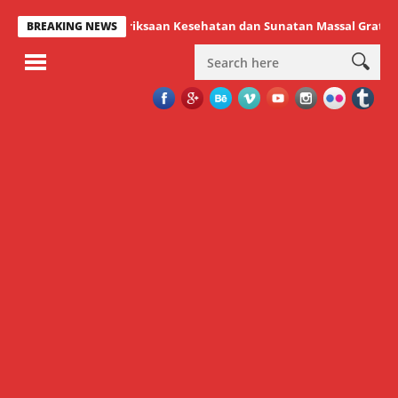
ses Gelar Pemeriksaan Kesehatan dan Sunatan Massal Gratis
Wab
BREAKING NEWS