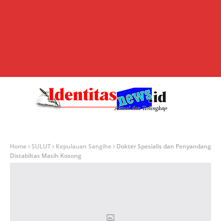
Home
SULUT
Kepulauan Sangihe
Dokter Spesialis dan Penyandang
Distabiltas Masih Kosong