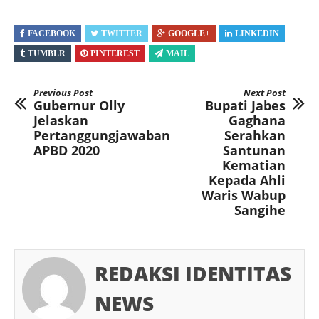
FACEBOOK
TWITTER
GOOGLE+
LINKEDIN
TUMBLR
PINTEREST
MAIL
Previous Post
Next Post
Gubernur Olly
Bupati Jabes
Jelaskan
Gaghana
Pertanggungjawaban
Serahkan
APBD 2020
Santunan
Kematian
Kepada Ahli
Waris Wabup
Sangihe
REDAKSI IDENTITAS
NEWS