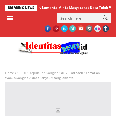
Lumenta Minta Masyarakat Desa Tolok Waspadai
BREAKING NEWS
Home
SULUT
Kepulauan Sangihe
dr. Zulkarnaen : Kematian
Wabup Sangihe Akibat Penyakit Yang Diderita