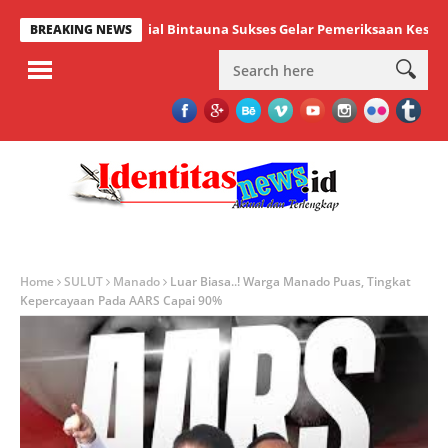
mbludak, Milenial Bintauna Sukses Gelar Pemeriksaan Kesehatan da
BREAKING NEWS
Home
SULUT
Manado
Luar Biasa..! Warga Manado Puas, Tingkat
Kepercayaan Pada AARS Capai 90%