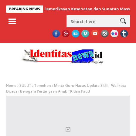
na Sukses Gelar Pemeriksaan Kesehatan dan Sunatan Massal Gratis
BREAKING NEWS
Home
SULUT
Tomohon
Minta Guru Harus Update Skill , Walikota
Dicecar Beragam Pertanyaan Anak TK dan Paud