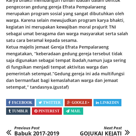
Karya bhakti membangun rumah ibadah dalam bentuk
pengecoran gedung gereja Efrata Pempalaraeng
merupakan program sosial yang sangat dibutuhkan oleh
warga. Karena selain mewujudkan program karya bhakti,
kegiatan ini merupakan kewajiban moral prajurit TNI
sebagai umat beragama dan warga masyarakat serta salah
satu cara beramal kepada sesama.
Ketua majelis jemaat Gereja Efrata Pempalaraeng
mengatakan, “keberadaan gedung gereja tersebut tidak
saja digunakan sebagai tempat ibadah,namun juga sering
di fungsikan menjadi tempat aktivitas warga dan
pemerintah setempat.”Gedung gereja ini ada multifungsi
dan bermanfaat bagi kemaslahatan warga dan jemaat
setempat,” tandasnya.(gustaf)
FACEBOOK
TWITTER
GOOGLE+
LINKEDIN
TUMBLR
PINTEREST
MAIL
Previous Post
Next Post
Babuk 2017-2019
GOJUKAI KEJATI