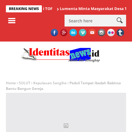
i Ajang Bergengsi TOF
Lumenta Minta Masyarakat Desa Tolok Was
BREAKING NEWS
Home
SULUT
Kepulauan Sangihe
Peduli Tempat Ibadah Babinsa
Bantu Bangun Gereja.