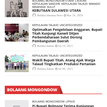
BOLAANG MONGONDOW UTARA
CATATAN
KEPULAUAN SANGIHE
KEPULAUAN TALAUD
MANADO
MINAHASA
SULUT
KEBUTAAN SULAWESI UTARA
Redaksi Identitas News
Mar 24, 2026
KEPULAUAN TALAUD
UNCATEGORIZED
Optimalkan Pengelolaan Anggaran, Bupati
Titah Kunjungi Kanwil Ditjen
Perbendaharaan Sulut Dorong
Pembangunan Daerah
Redaksi Admin
Jul 14, 2025
KEPULAUAN TALAUD
UNCATEGORIZED
Wakili Bupati Titah, Atang Ajak Warga
Talaud Tingkatkan Produksi Pertanian
Redaksi Admin
Jul 09, 2025
BOLAANG MONGONDOW
BOLAANG MONGONDOW
LIPSUS
Pj.Bupati Bolmong Terima Kunjungan