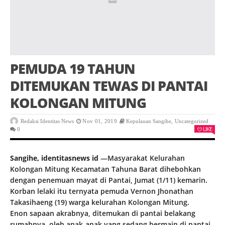
PEMUDA 19 TAHUN
DITEMUKAN TEWAS DI PANTAI
KOLONGAN MITUNG
Redaksi Identitas News
Nov 01, 2019
Kepulauan Sangihe
,
Uncategorized
LIKE
0
Sangihe, identitasnews id
—Masyarakat Kelurahan
Kolongan Mitung Kecamatan Tahuna Barat dihebohkan
dengan penemuan mayat di Pantai, Jumat (1/11) kemarin.
Korban lelaki itu ternyata pemuda Vernon Jhonathan
Takasihaeng (19) warga kelurahan Kolongan Mitung.
Enon sapaan akrabnya, ditemukan di pantai belakang
rumahnya, oleh anak-anak yang sedang bermain di pantai.