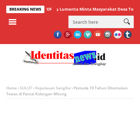
Lumenta Minta Masyarakat Desa Tolok Waspa
BREAKING NEWS
Home
SULUT
Kepulauan Sangihe
Pemuda 19 Tahun Ditemukan
Tewas di Pantai Kolongan Mitung