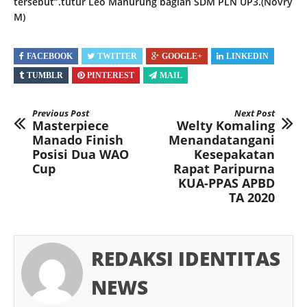
tersebut”.tutur Leo Manurung bagian SDM PLN UP3.(Novry
M)
FACEBOOK
TWITTER
GOOGLE+
LINKEDIN
TUMBLR
PINTEREST
MAIL
Previous Post
Next Post
Masterpiece
Welty Komaling
Manado Finish
Menandatangani
Posisi Dua WAO
Kesepakatan
Cup
Rapat Paripurna
KUA-PPAS APBD
TA 2020
REDAKSI IDENTITAS
NEWS