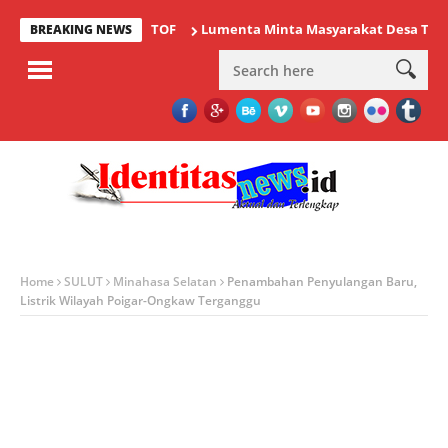
Lumenta Minta Masyarakat Desa Tolok Wasp
BREAKING NEWS
Home
SULUT
Minahasa Selatan
Penambahan Penyulangan Baru,
Listrik Wilayah Poigar-Ongkaw Terganggu