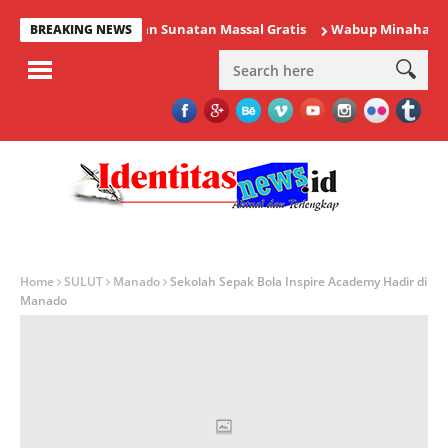
aan Kesehatan dan Sunatan Massal Gratis
Wabup Minahasa Vasun
BREAKING NEWS
Home
SULUT
Manado
Sekolah Sepak Bola Inspire Academy Hadir di
Manado