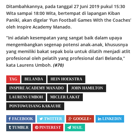
Ditambahkannya, pada tanggal 27 Juni 2019 pukul 15:30
Wita sampai 18:00 Wita, bertempat di lapangan Kiban
Paniki, akan digelar ‘Fun Football Games With the Coaches’
oleh Inspire Academy Manado.
”Ini adalah kesempatan yang sangat baik dalam upaya
mengembangkan segenap potensi anak-anak, khususnya
yang memiliki bakat sepak bola untuk dilatih menjadi atlit
profesional oleh pelatih yang profesional dari Belanda,”
kata Laurens Umboh.
(#70)
TAG
BELANDA
HEIN HOEKSTRA
INSPIRE ACADEMY MANADO
JOHN HAMILTON
LAURENS UMBOH
MICLER LAKAT
PONTOWUISANG KAKAUHE
FACEBOOK
TWITTER
GOOGLE+
LINKEDIN
TUMBLR
PINTEREST
MAIL