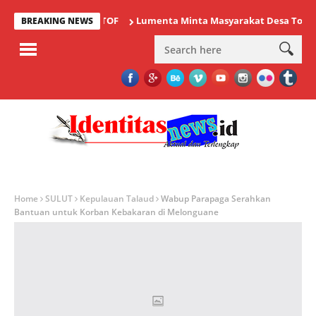
Lumenta Minta Masyarakat Desa Tolok Wasp
BREAKING NEWS
Home
SULUT
Kepulauan Talaud
Wabup Parapaga Serahkan
Bantuan untuk Korban Kebakaran di Melonguane