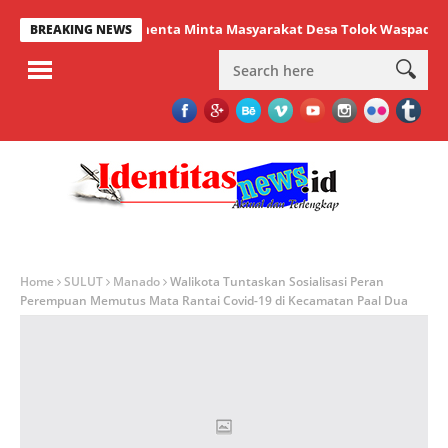
Lumenta Minta Masyarakat Desa Tolok Waspadai Dampa
BREAKING NEWS
Home
SULUT
Manado
Walikota Tuntaskan Sosialisasi Peran
Perempuan Memutus Mata Rantai Covid-19 di Kecamatan Paal Dua