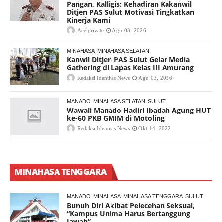
Pangan, Kalligis: Kehadiran Kakanwil
Ditjen PAS Sulut Motivasi Tingkatkan
Kinerja Kami
Acelprivate
Agu 03, 2026
MINAHASA
MINAHASA SELATAN
Kanwil Ditjen PAS Sulut Gelar Media
Gathering di Lapas Kelas III Amurang
Redaksi Identitas News
Agu 03, 2026
MANADO
MINAHASA SELATAN
SULUT
Wawali Manado Hadiri Ibadah Agung HUT
ke-60 PKB GMIM di Motoling
Redaksi Identitas News
Okt 14, 2022
MINAHASA TENGGARA
MANADO
MINAHASA
MINAHASA TENGGARA
SULUT
Bunuh Diri Akibat Pelecehan Seksual,
“Kampus Unima Harus Bertanggung
Jawab”