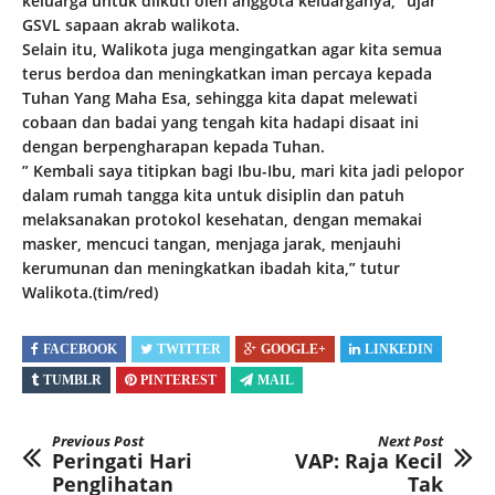
keluarga untuk diikuti oleh anggota keluarganya,” ujar
GSVL sapaan akrab walikota.
Selain itu, Walikota juga mengingatkan agar kita semua
terus berdoa dan meningkatkan iman percaya kepada
Tuhan Yang Maha Esa, sehingga kita dapat melewati
cobaan dan badai yang tengah kita hadapi disaat ini
dengan berpengharapan kepada Tuhan.
” Kembali saya titipkan bagi Ibu-Ibu, mari kita jadi pelopor
dalam rumah tangga kita untuk disiplin dan patuh
melaksanakan protokol kesehatan, dengan memakai
masker, mencuci tangan, menjaga jarak, menjauhi
kerumunan dan meningkatkan ibadah kita,” tutur
Walikota.(tim/red)
FACEBOOK
TWITTER
GOOGLE+
LINKEDIN
TUMBLR
PINTEREST
MAIL
Previous Post
Next Post
Peringati Hari
VAP: Raja Kecil
Penglihatan
Tak