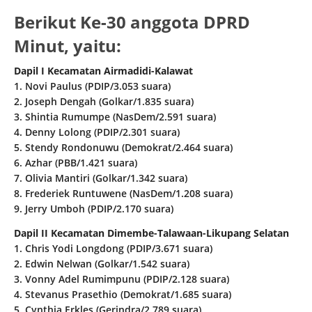
Berikut Ke-30 anggota DPRD
Minut, yaitu:
Dapil I Kecamatan Airmadidi-Kalawat
1. Novi Paulus (PDIP/3.053 suara)
2. Joseph Dengah (Golkar/1.835 suara)
3. Shintia Rumumpe (NasDem/2.591 suara)
4. Denny Lolong (PDIP/2.301 suara)
5. Stendy Rondonuwu (Demokrat/2.464 suara)
6. Azhar (PBB/1.421 suara)
7. Olivia Mantiri (Golkar/1.342 suara)
8. Frederiek Runtuwene (NasDem/1.208 suara)
9. Jerry Umboh (PDIP/2.170 suara)
Dapil II Kecamatan Dimembe-Talawaan-Likupang Selatan
1. Chris Yodi Longdong (PDIP/3.671 suara)
2. Edwin Nelwan (Golkar/1.542 suara)
3. Vonny Adel Rumimpunu (PDIP/2.128 suara)
4. Stevanus Prasethio (Demokrat/1.685 suara)
5. Cynthia Erkles (Gerindra/2.789 suara)