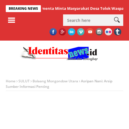
Lumenta Minta Masyarakat Desa Tolok Waspadai Damp
BREAKING NEWS
Home
SULUT
Bolaang Mongondow Utara
Asripan Nani: Arsip
Sumber Informasi Penting