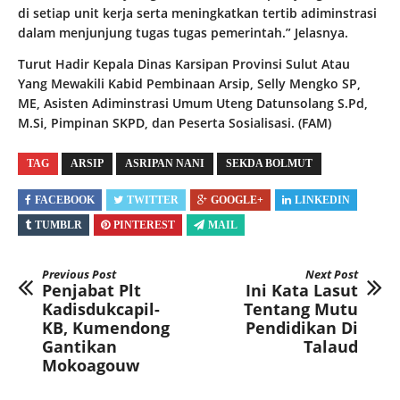
di setiap unit kerja serta meningkatkan tertib adiminstrasi
dalam menjunjung tugas tugas pemerintah.” Jelasnya.
Turut Hadir Kepala Dinas Karsipan Provinsi Sulut Atau
Yang Mewakili Kabid Pembinaan Arsip, Selly Mengko SP,
ME, Asisten Adiminstrasi Umum Uteng Datunsolang S.Pd,
M.Si, Pimpinan SKPD, dan Peserta Sosialisasi. (FAM)
TAG
ARSIP
ASRIPAN NANI
SEKDA BOLMUT
FACEBOOK
TWITTER
GOOGLE+
LINKEDIN
TUMBLR
PINTEREST
MAIL
Previous Post
Next Post
Penjabat Plt
Ini Kata Lasut
Kadisdukcapil-
Tentang Mutu
KB, Kumendong
Pendidikan Di
Gantikan
Talaud
Mokoagouw