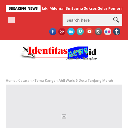
Peserta Membludak, Milenial Bintauna Sukses Gelar Pemeriksaan Ke
BREAKING NEWS
Home
Catatan
Temu Kangen Ahli Waris 6 Dotu Tanjung Merah