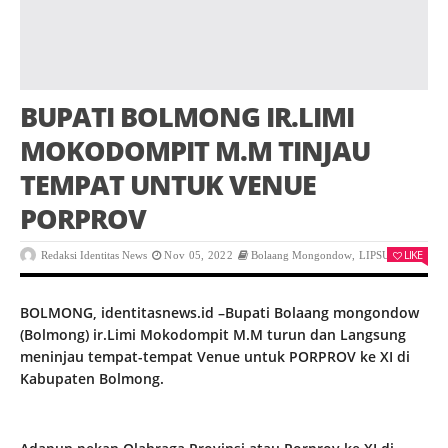
BUPATI BOLMONG IR.LIMI
MOKODOMPIT M.M TINJAU
TEMPAT UNTUK VENUE
PORPROV
LIKE
Redaksi Identitas News
Nov 05, 2022
Bolaang Mongondow
,
LIPSUS
0
BOLMONG, identitasnews.id –Bupati Bolaang mongondow
(Bolmong) ir.Limi Mokodompit M.M turun dan Langsung
meninjau tempat-tempat Venue untuk PORPROV ke XI di
Kabupaten Bolmong.