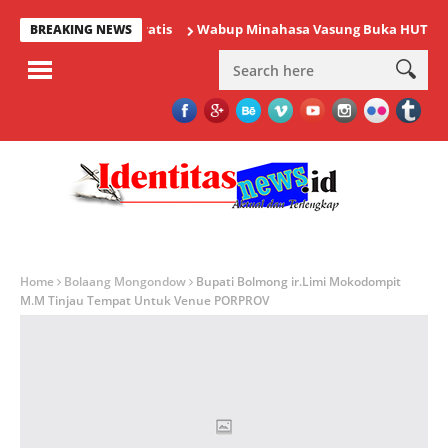
Wabup Minahasa Vasung Buka HUT Kemerdek
BREAKING NEWS
Home
Bolaang Mongondow
Bupati Bolmong ir.Limi Mokodompit
M.M Tinjau Tempat Untuk Venue PORPROV