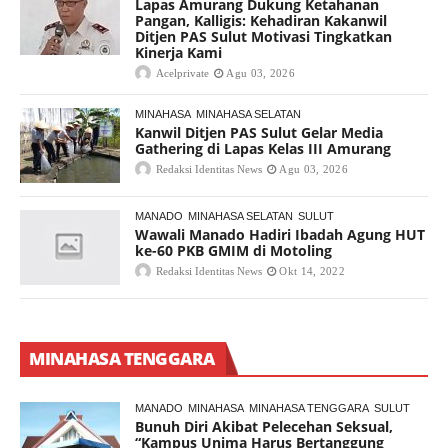
Lapas Amurang Dukung Ketahanan
Pangan, Kalligis: Kehadiran Kakanwil
Ditjen PAS Sulut Motivasi Tingkatkan
Kinerja Kami
Acelprivate
Agu 03, 2026
MINAHASA
MINAHASA SELATAN
Kanwil Ditjen PAS Sulut Gelar Media
Gathering di Lapas Kelas III Amurang
Redaksi Identitas News
Agu 03, 2026
MANADO
MINAHASA SELATAN
SULUT
Wawali Manado Hadiri Ibadah Agung HUT
ke-60 PKB GMIM di Motoling
Redaksi Identitas News
Okt 14, 2022
MINAHASA TENGGARA
MANADO
MINAHASA
MINAHASA TENGGARA
SULUT
Bunuh Diri Akibat Pelecehan Seksual,
“Kampus Unima Harus Bertanggung