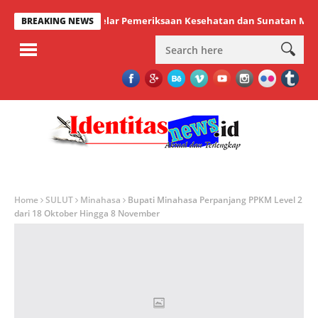
ntauna Sukses Gelar Pemeriksaan Kesehatan dan Sunatan Massal Gra
BREAKING NEWS
Home
SULUT
Minahasa
Bupati Minahasa Perpanjang PPKM Level 2
dari 18 Oktober Hingga 8 November