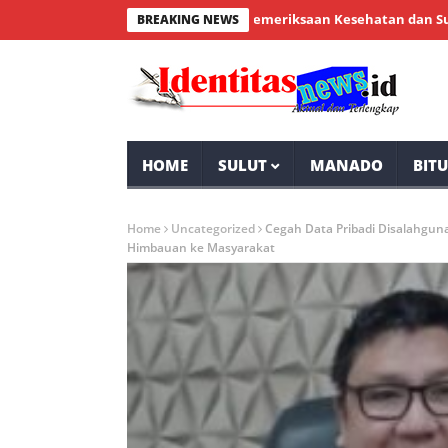
nial Bintauna Sukses Gelar Pemeriksaan Kesehatan dan Sunatan Ma
BREAKING NEWS
HOME
SULUT
MANADO
BIT
Home
Uncategorized
Cegah Data Pribadi Disalahguna
Himbauan ke Masyarakat