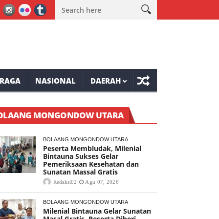
e-81 Tompaso Raya
Lele Minta Masyarakat Ranolambot Waspadai
RAGA
NASIONAL
DAERAH
OLAANG MONGONDOW UTARA
BOLAANG MONGONDOW UTARA
Peserta Membludak, Milenial
Bintauna Sukses Gelar
Pemeriksaan Kesehatan dan
Sunatan Massal Gratis
Redaksi02
Agu 07, 2026
BOLAANG MONGONDOW UTARA
Milenial Bintauna Gelar Sunatan
Masal Gratis, Peserta Diberi