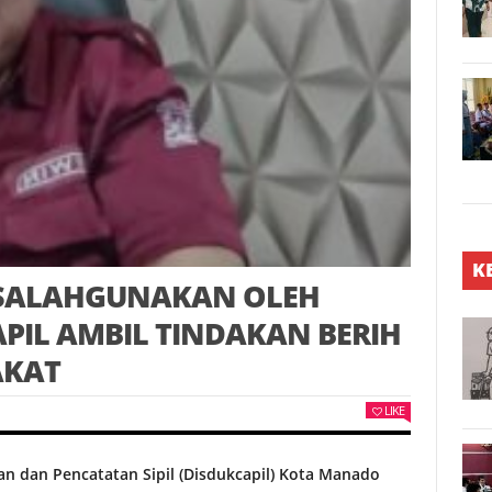
K
DISALAHGUNAKAN OLEH
APIL AMBIL TINDAKAN BERIH
AKAT
LIKE
n dan Pencatatan Sipil (Disdukcapil) Kota Manado