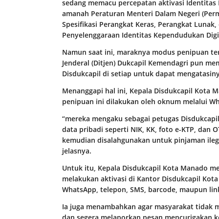
sedang memacu percepatan aktivasi Identitas K
amanah Peraturan Menteri Dalam Negeri (Per
Spesifikasi Perangkat Keras, Perangkat Lunak
Penyelenggaraan Identitas Kependudukan Digi
Namun saat ini, maraknya modus penipuan terka
Jenderal (Ditjen) Dukcapil Kemendagri pun mem
Disdukcapil di setiap untuk dapat mengatasiny
Menanggapi hal ini, Kepala Disdukcapil Kota
penipuan ini dilakukan oleh oknum melalui W
“mereka mengaku sebagai petugas Disdukcapi
data pribadi seperti NIK, KK, foto e-KTP, dan O
kemudian disalahgunakan untuk pinjaman ilega
jelasnya.
Untuk itu, Kepala Disdukcapil Kota Manado 
melakukan aktivasi di Kantor Disdukcapil Kot
WhatsApp, telepon, SMS, barcode, maupun lin
Ia juga menambahkan agar masyarakat tidak m
dan segera melaporkan pesan mencurigakan ke 