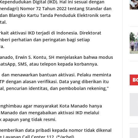
ependudukan Digital (IKD). Hal ini sesuai dengan
mendagri) Nomor 72 Tahun 2022 tentang Standar dan
, dan Blangko Kartu Tanda Penduduk Elektronik serta
tal.
it aktivasi IKD terjadi di Indonesia. Direktorat
beri perhatian dan peringatan bagi setiap
a.
 Manado, Erwin S. Kontu, SH menjelaskan bahwa modus
hatsApp, SMS, atau telepon kepada korbannya.
l dan menawarkan bantuan aktivasi. Pelaku meminta
B
TP dengan alasan verifikasi. Data yang diberikan itu
l, pencurian identitas, dan pembobolan rekening,”
menghimbau agar masyarakat Kota Manado hanya
a Manado dan mengabaikan aktivasi IKD melalui
k apapun yang tidak resmi.
emberikan data pribadi kepada nomor tidak dikenal
Layanan Call Center 112. (*/achel)