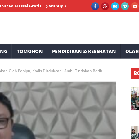
ssal Gratis
Wabup Minahasa Vasung Buka HUT Kemerdekaan RI k
UNG
TOMOHON
PENDIDIKAN & KESEHATAN
OLAH
kan Oleh Penipu, Kadis Disdukcapil Ambil Tindakan Berih
B