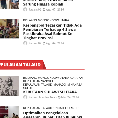
Sarung Hingga Kopiah
Redaksi02
Agu 07, 2026
BOLAANG MONGONDOW UTARA
Kesbangpol Tegaskan Tidak Ada
Pembiaran Terhadap 4 Siswa
Paskibraka Asal Bolmut Ke-
Tingkat Provinsi
Redaksi02
Agu 04, 2026
EPULAUAN TALAUD
BOLAANG MONGONDOW UTARA
CATATAN
KEPULAUAN SANGIHE
KEPULAUAN TALAUD
MANADO
MINAHASA
SULUT
KEBUTAAN SULAWESI UTARA
Redaksi Identitas News
Mar 24, 2026
KEPULAUAN TALAUD
UNCATEGORIZED
Optimalkan Pengelolaan
Anggaran, Bupati Titah Kunjungi