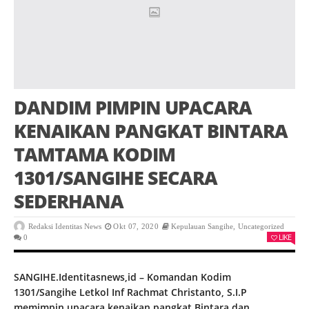
DANDIM PIMPIN UPACARA
KENAIKAN PANGKAT BINTARA
TAMTAMA KODIM
1301/SANGIHE SECARA
SEDERHANA
Redaksi Identitas News
Okt 07, 2020
Kepulauan Sangihe
,
Uncategorized
LIKE
0
SANGIHE.Identitasnews,id – Komandan Kodim
1301/Sangihe Letkol Inf Rachmat Christanto, S.I.P
memimpin upacara kenaikan pangkat Bintara dan