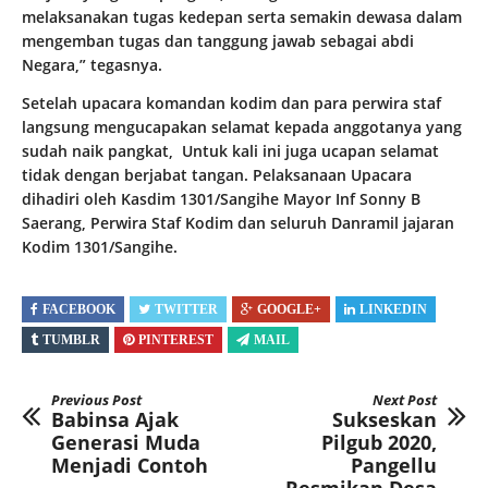
melaksanakan tugas kedepan serta semakin dewasa dalam
mengemban tugas dan tanggung jawab sebagai abdi
Negara,” tegasnya.
Setelah upacara komandan kodim dan para perwira staf
langsung mengucapakan selamat kepada anggotanya yang
sudah naik pangkat, Untuk kali ini juga ucapan selamat
tidak dengan berjabat tangan. Pelaksanaan Upacara
dihadiri oleh Kasdim 1301/Sangihe Mayor Inf Sonny B
Saerang, Perwira Staf Kodim dan seluruh Danramil jajaran
Kodim 1301/Sangihe.
FACEBOOK
TWITTER
GOOGLE+
LINKEDIN
TUMBLR
PINTEREST
MAIL
Previous Post
Next Post
Babinsa Ajak
Sukseskan
Generasi Muda
Pilgub 2020,
Menjadi Contoh
Pangellu
Resmikan Desa