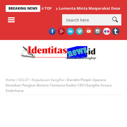
i Ajang Bergengsi TOF
Lumenta Minta Masyarakat Desa Tolok Was
BREAKING NEWS
Home
SULUT
Kepulauan Sangihe
Dandim Pimpin Upacara
Kenaikan Pangkat Bintara Tamtama Kodim 1301/Sangihe Secara
Sederhana