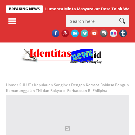
Lumenta Minta Masyarakat Desa Tolok Waspadai D
BREAKING NEWS
Home
SULUT
Kepulauan Sangihe
Dengan Komsos Babinsa Bangun
Kemanunggalan TNI dan Rakyat di Perbatasan RI Philipina