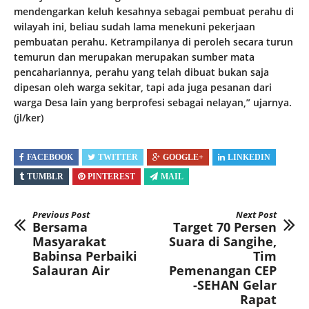
mendengarkan keluh kesahnya sebagai pembuat perahu di
wilayah ini, beliau sudah lama menekuni pekerjaan
pembuatan perahu. Ketrampilanya di peroleh secara turun
temurun dan merupakan merupakan sumber mata
pencahariannya, perahu yang telah dibuat bukan saja
dipesan oleh warga sekitar, tapi ada juga pesanan dari
warga Desa lain yang berprofesi sebagai nelayan,” ujarnya.
(jl/ker)
FACEBOOK
TWITTER
GOOGLE+
LINKEDIN
TUMBLR
PINTEREST
MAIL
Previous Post
Next Post
Bersama
Target 70 Persen
Masyarakat
Suara di Sangihe,
Babinsa Perbaiki
Tim
Salauran Air
Pemenangan CEP
-SEHAN Gelar
Rapat