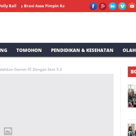
l
Bravi Assa Pimpin Rapat Perdana Panitia Pesparawi dan Baca
UNG
TOMOHON
PENDIDIKAN & KESEHATAN
OLAH
Kalahkan Garnet FC Dengan Skor 5-2
B