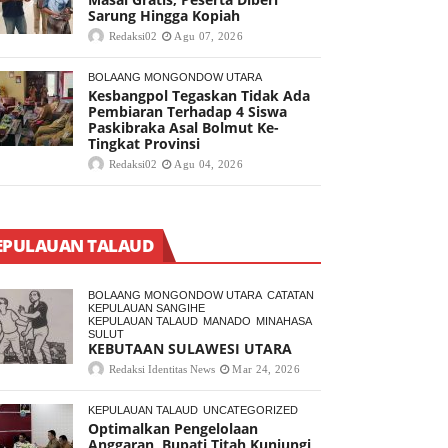
Sarung Hingga Kopiah
Redaksi02
Agu 07, 2026
BOLAANG MONGONDOW UTARA
Kesbangpol Tegaskan Tidak Ada
Pembiaran Terhadap 4 Siswa
Paskibraka Asal Bolmut Ke-
Tingkat Provinsi
Redaksi02
Agu 04, 2026
EPULAUAN TALAUD
BOLAANG MONGONDOW UTARA
CATATAN
KEPULAUAN SANGIHE
KEPULAUAN TALAUD
MANADO
MINAHASA
SULUT
KEBUTAAN SULAWESI UTARA
Redaksi Identitas News
Mar 24, 2026
KEPULAUAN TALAUD
UNCATEGORIZED
Optimalkan Pengelolaan
Anggaran, Bupati Titah Kunjungi