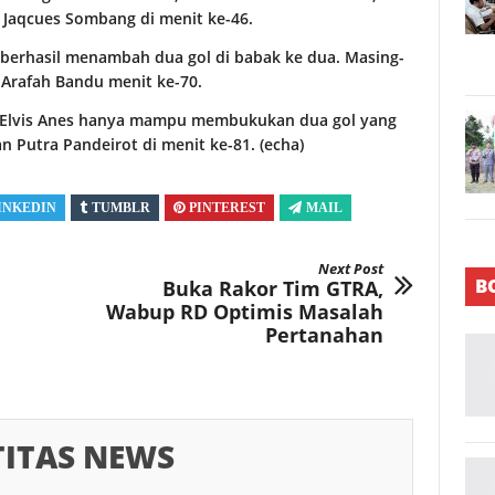
n Jaqcues Sombang di menit ke-46.
, berhasil menambah dua gol di babak ke dua. Masing-
 Arafah Bandu menit ke-70.
h Elvis Anes hanya mampu membukukan dua gol yang
an Putra Pandeirot di menit ke-81. (echa)
INKEDIN
TUMBLR
PINTEREST
MAIL
Next Post
B
Buka Rakor Tim GTRA,
Wabup RD Optimis Masalah
Pertanahan
TITAS NEWS