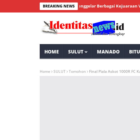
lik Kesuksesan Emung Family Menggelar Berbagai Kejuaraan Volly Bal
BREAKING NEWS
HOME
SULUT
MANADO
BIT
Home
SULUT
Tomohon
Final Piala Askot 1000R FC 