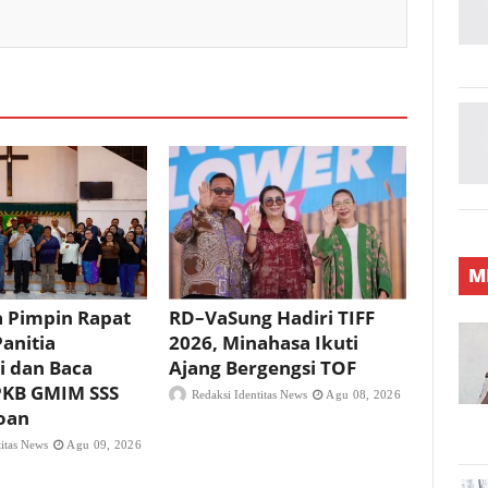
M
a Pimpin Rapat
RD–VaSung Hadiri TIFF
anitia
2026, Minahasa Ikuti
i dan Baca
Ajang Bergengsi TOF
KB GMIM SSS
Redaksi Identitas News
Agu 08, 2026
oan
titas News
Agu 09, 2026