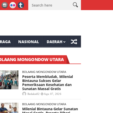
 Mazmur PKB GMIM SSS Kawangkoan
RD–VaSung Hadiri TIFF 2026, Mi
RAGA
NASIONAL
DAERAH
OLAANG MONGONDOW UTARA
BOLAANG MONGONDOW UTARA
Peserta Membludak, Milenial
Bintauna Sukses Gelar
Pemeriksaan Kesehatan dan
Sunatan Massal Gratis
Redaksi02
Agu 07, 2026
BOLAANG MONGONDOW UTARA
Milenial Bintauna Gelar Sunatan
Masal Gratis, Peserta Diberi