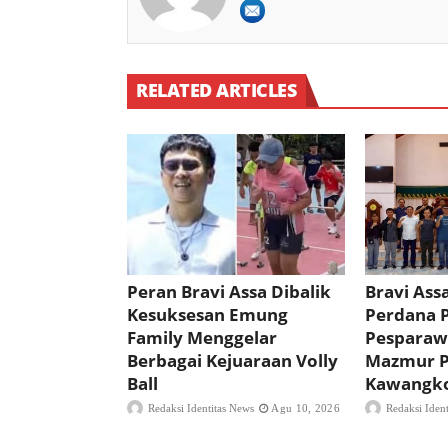
RELATED ARTICLES
Peran Bravi Assa Dibalik
Bravi Ass
Kesuksesan Emung
Perdana P
Family Menggelar
Pesparaw
Berbagai Kejuaraan Volly
Mazmur P
Ball
Kawangk
Redaksi Identitas News
Agu 10, 2026
Redaksi Iden