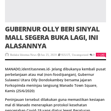
GUBERNUR OLLY BERI SINYAL
MALL SEGERA BUKA LAGI, INI
ALASANNYA
LIKE
Redaksi Identitas News
Jun 25, 2020
SULUT
,
Uncategorized
0
MANADO,identitasnews.id- Jelang dibukanya kembali pusat
perbelanjaan atau mal (non-food/pangan), Gubernur
Sulawesi Utara Olly Dondokambey bersama jajaran
Forkopimda meninjau Iangsung Manado Town Square,
Kamis (25/6/2020)
Peninjauan tersebut dilakukan guna memastikan kesiapan
mal di Manado menerapkan protokol kesehatan
pencegahan Covid-19 yang diatur lewat Peraturan