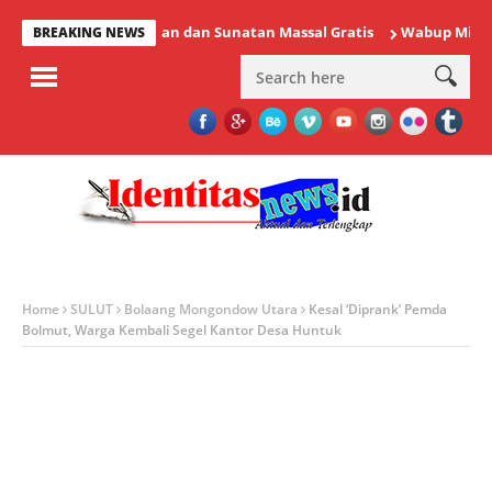
riksaan Kesehatan dan Sunatan Massal Gratis
Wabup Minahasa V
BREAKING NEWS
Home
SULUT
Bolaang Mongondow Utara
Kesal ‘Diprank’ Pemda
Bolmut, Warga Kembali Segel Kantor Desa Huntuk