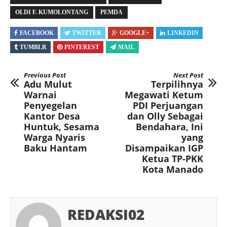
OLDI F. KUMOLONTANG
PEMDA
FACEBOOK
TWITTER
GOOGLE+
LINKEDIN
TUMBLR
PINTEREST
MAIL
Previous Post
Next Post
Adu Mulut
Terpilihnya
Warnai
Megawati Ketum
Penyegelan
PDI Perjuangan
Kantor Desa
dan Olly Sebagai
Huntuk, Sesama
Bendahara, Ini
Warga Nyaris
yang
Baku Hantam
Disampaikan IGP
Ketua TP-PKK
Kota Manado
REDAKSI02