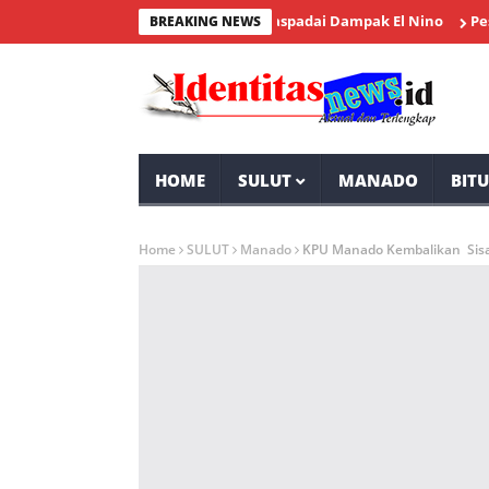
nta Masyarakat Desa Tolok Waspadai Dampak El Nino
Peserta M
BREAKING NEWS
HOME
SULUT
MANADO
BIT
Home
SULUT
Manado
KPU Manado Kembalikan Sisa 