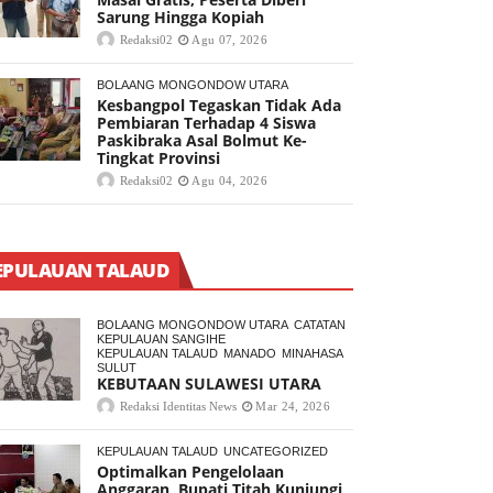
Sarung Hingga Kopiah
Redaksi02
Agu 07, 2026
BOLAANG MONGONDOW UTARA
Kesbangpol Tegaskan Tidak Ada
Pembiaran Terhadap 4 Siswa
Paskibraka Asal Bolmut Ke-
Tingkat Provinsi
Redaksi02
Agu 04, 2026
EPULAUAN TALAUD
BOLAANG MONGONDOW UTARA
CATATAN
KEPULAUAN SANGIHE
KEPULAUAN TALAUD
MANADO
MINAHASA
SULUT
KEBUTAAN SULAWESI UTARA
Redaksi Identitas News
Mar 24, 2026
KEPULAUAN TALAUD
UNCATEGORIZED
Optimalkan Pengelolaan
Anggaran, Bupati Titah Kunjungi