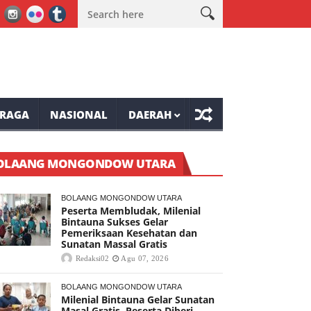
an Sunatan Massal Gratis
Wabup Minahasa Vasung Buka HUT Kem
RAGA
NASIONAL
DAERAH
OLAANG MONGONDOW UTARA
BOLAANG MONGONDOW UTARA
Peserta Membludak, Milenial
Bintauna Sukses Gelar
Pemeriksaan Kesehatan dan
Sunatan Massal Gratis
Redaksi02
Agu 07, 2026
BOLAANG MONGONDOW UTARA
Milenial Bintauna Gelar Sunatan
Masal Gratis, Peserta Diberi