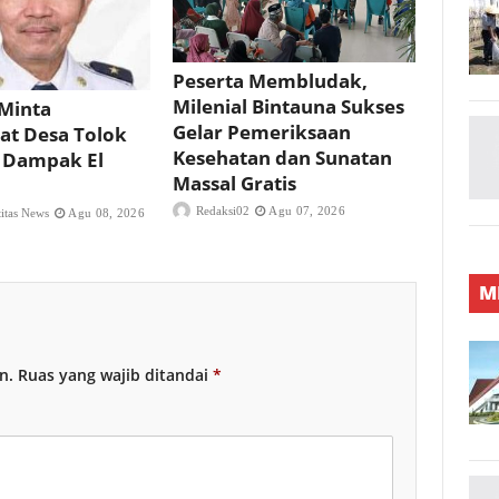
Peserta Membludak,
Milenial Bintauna Sukses
Minta
Gelar Pemeriksaan
at Desa Tolok
Kesehatan dan Sunatan
 Dampak El
Massal Gratis
Redaksi02
Agu 07, 2026
titas News
Agu 08, 2026
M
n.
Ruas yang wajib ditandai
*