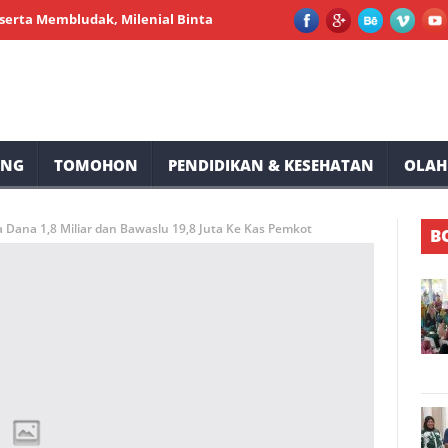
embludak, Milenial Bintauna Sukses Gelar Pemeriksaan Kesehatan d
UNG
TOMOHON
PENDIDIKAN & KESEHATAN
OLAH
Dana 1,8 Miliar dan Bawaslu 19,8 Juta Ke Kas Pemkot
B