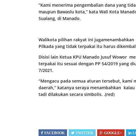
“Kami menerima pengembalian dana yang tidak
maupun Bawaslu kota,” kata Wali Kota Manado
Sualang, di Manado.
Walikota pilihan rakyat ini jugamenambahka
Pilkada yang tidak terpakai itu harus dikemba
Disisi lain Ketua KPU Manado Jusuf Wowor me
terpakai itu sesuai dengan PP 54/2019 yang 
7/2021.
“Mengacu pada semua aturan tersebut, kami m
daerah,” katanya seraya menambahkan kalau d
tadi dilakukan secara simbolis. .(red)
FACEBOOK
TWITTER
GOOGLE+
L