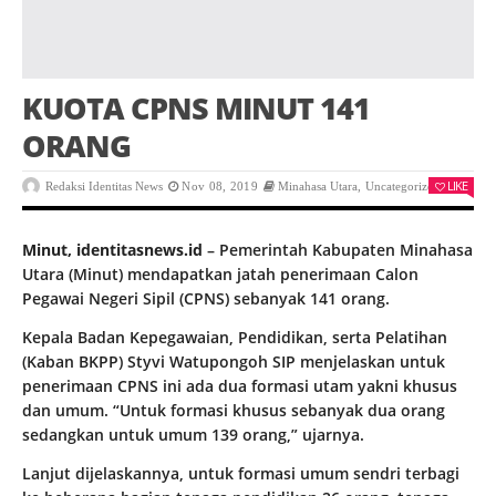
KUOTA CPNS MINUT 141
ORANG
LIKE
Redaksi Identitas News
Nov 08, 2019
Minahasa Utara
,
Uncategorized
0
Minut, identitasnews.id
– Pemerintah Kabupaten Minahasa
Utara (Minut) mendapatkan jatah penerimaan Calon
Pegawai Negeri Sipil (CPNS) sebanyak 141 orang.
Kepala Badan Kepegawaian, Pendidikan, serta Pelatihan
(Kaban BKPP) Styvi Watupongoh SIP menjelaskan untuk
penerimaan CPNS ini ada dua formasi utam yakni khusus
dan umum. “Untuk formasi khusus sebanyak dua orang
sedangkan untuk umum 139 orang,” ujarnya.
Lanjut dijelaskannya, untuk formasi umum sendri terbagi