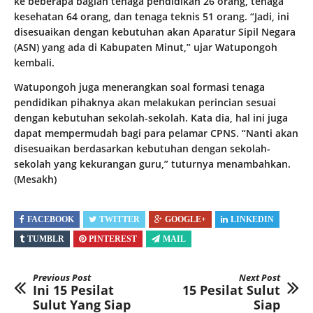
ke beberapa bagian tenaga pendidikan 26 orang, tenaga
kesehatan 64 orang, dan tenaga teknis 51 orang. “Jadi, ini
disesuaikan dengan kebutuhan akan Aparatur Sipil Negara
(ASN) yang ada di Kabupaten Minut,” ujar Watupongoh
kembali.
Watupongoh juga menerangkan soal formasi tenaga
pendidikan pihaknya akan melakukan perincian sesuai
dengan kebutuhan sekolah-sekolah. Kata dia, hal ini juga
dapat mempermudah bagi para pelamar CPNS. “Nanti akan
disesuaikan berdasarkan kebutuhan dengan sekolah-
sekolah yang kekurangan guru,” tuturnya menambahkan.
(Mesakh)
FACEBOOK
TWITTER
GOOGLE+
LINKEDIN
TUMBLR
PINTEREST
MAIL
Previous Post
Next Post
Ini 15 Pesilat
15 Pesilat Sulut
Sulut Yang Siap
Siap