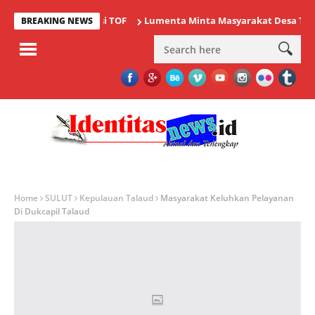
i Ajang Bergengsi TOF
Lumenta Minta Masyarakat Desa Tolok Was
BREAKING NEWS
Home
SULUT
Kepulauan Talaud
Masyarakat Keluhkan Pelayanan
Di Dukcapil Talaud