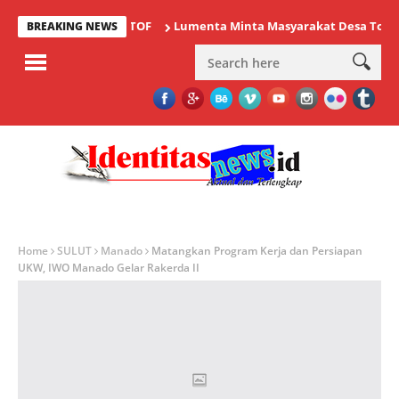
i Ajang Bergengsi TOF
Lumenta Minta Masyarakat Desa Tolok Was
BREAKING NEWS
Home
SULUT
Manado
Matangkan Program Kerja dan Persiapan
UKW, IWO Manado Gelar Rakerda II