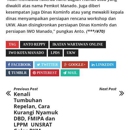
diwakili atas nama Pemkot Manado. Juga diberi
kesempatan juga Dinas Kominfo atau yang mewakili kepala
dinas menyampaikan persiapan rencana workshop dan
UKW. Akan disingkronkan persiapan Dinas Kominfo dan
persiapan IWO Manado,” pungkas Anto.
(***/#70)
TAG
ANTO REPPY
IKATAN WARTAWAN ONLINE
IWO KOTA MANADO
LPDS
UKW
FACEBOOK
TWITTER
GOOGLE+
LINKEDIN
TUMBLR
PINTEREST
MAIL
Previous Post
Next Post
Kenali
Tumbuhan
Repelan, Cara
Kurangi Nyamuk
DBD, FMIPA dan
LPPM UNSRAT